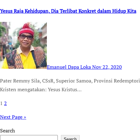
Yesus Raja Kehidupan, Dia Terlibat Konkret dalam Hidup Kita
Emanuel Dapa Loka
Nov 22, 2020
Pater Remmy Sila, CSsR, Superior Samoa, Provinsi Redemptoris Ocenia TEMPUSDEI.ID (22/11) – Keyakinan Iman
Kristen mengatakan: Yesus Kristus…
1
2
Posts
pagination
Next Page »
Search
Search