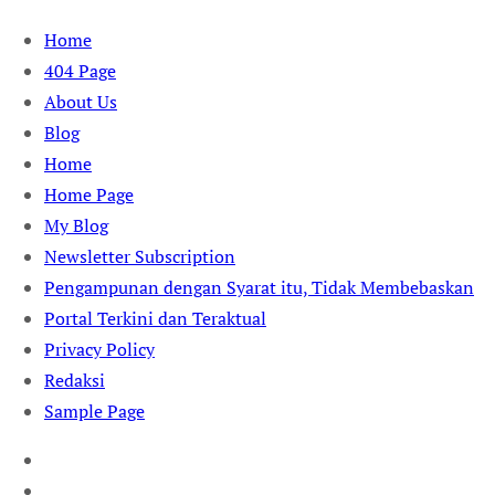
Skip
Home
to
404 Page
content
About Us
Blog
Home
Home Page
My Blog
Newsletter Subscription
Pengampunan dengan Syarat itu, Tidak Membebaskan
Portal Terkini dan Teraktual
Privacy Policy
Redaksi
Sample Page