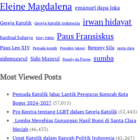
Eleine Magdalena
emanuel dapa loka
irwan hidayat
Gereja Katolik
Gereja Katolik Indonesia
Paus Fransiskus
Kardinal Suharyo
Kimy Ndelo
Remmy Sila
Paus Leo XIV
Pemuda katolik
Presiden Jokowi
santa clara
sumba
sidomuncul
Sido Muncul
Simply da Flores
Most Viewed Posts
Pemuda Katolik Jabar Lantik Pengurus Komcab Kota
Bogor 2024-2027
(57,015)
Pro Kontra tentang LGBT dalam Gereja Katolik
(52,443)
Lomba Menghias Gunungan Hasil Bumi di Santa Clara
Meriah
(46,433)
Umat Katolik dalam Kancah Politik Indonesia
(45,267)