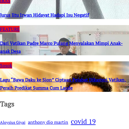
IRAS
Jurus Jitu Irwan Hidayat Hadapi Isu Negatif
FEATURE
Dari Vatikan Padre Marco Pulang Menyalakan Mimpi Anak-
anak Desa
Sosok
Lagu “Bawa Daku ke Sion” Ciptaan Pejabat Dikasteri Vatikan,
Peraih Predikat Summa Cum Laude
Tags
covid 19
anthony dio martin
Aloysius Giyai