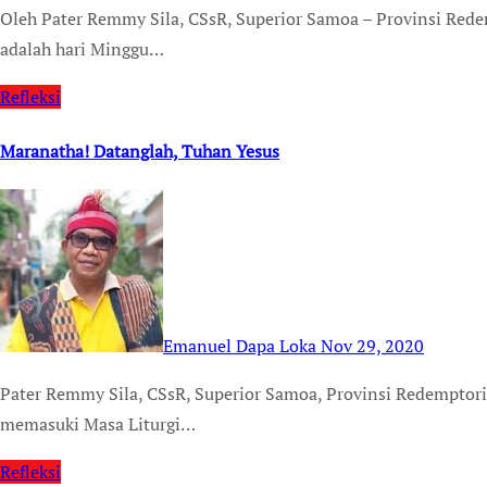
Oleh Pater Remmy Sila, CSsR, Superior Samoa – Provinsi Redemptoris Oceania TEMPUSDEI.ID (20/12/20) hari ini
adalah hari Minggu…
Refleksi
Maranatha! Datanglah, Tuhan Yesus
Emanuel Dapa Loka
Nov 29, 2020
Pater Remmy Sila, CSsR, Superior Samoa, Provinsi Redemptoris Oceania TEMPUSDEI.ID (28/11) – Hari ini kita
memasuki Masa Liturgi…
Refleksi