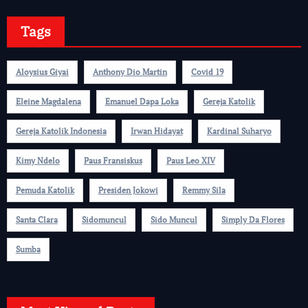
Tags
Aloysius Giyai
Anthony Dio Martin
Covid 19
Eleine Magdalena
Emanuel Dapa Loka
Gereja Katolik
Gereja Katolik Indonesia
Irwan Hidayat
Kardinal Suharyo
Kimy Ndelo
Paus Fransiskus
Paus Leo XIV
Pemuda Katolik
Presiden Jokowi
Remmy Sila
Santa Clara
Sidomuncul
Sido Muncul
Simply Da Flores
Sumba