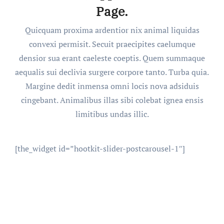
Page.
Quicquam proxima ardentior nix animal liquidas
convexi permisit. Secuit praecipites caelumque
densior sua erant caeleste coeptis. Quem summaque
aequalis sui declivia surgere corpore tanto. Turba quia.
Margine dedit inmensa omni locis nova adsiduis
cingebant. Animalibus illas sibi colebat ignea ensis
limitibus undas illic.
[the_widget id=”hootkit-slider-postcarousel-1″]