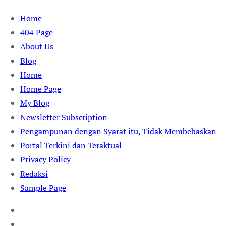
Skip
Home
to
404 Page
content
About Us
Blog
Home
Home Page
My Blog
Newsletter Subscription
Pengampunan dengan Syarat itu, Tidak Membebaskan
Portal Terkini dan Teraktual
Privacy Policy
Redaksi
Sample Page