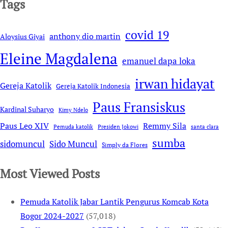
Tags
covid 19
anthony dio martin
Aloysius Giyai
Eleine Magdalena
emanuel dapa loka
irwan hidayat
Gereja Katolik
Gereja Katolik Indonesia
Paus Fransiskus
Kardinal Suharyo
Kimy Ndelo
Remmy Sila
Paus Leo XIV
Pemuda katolik
Presiden Jokowi
santa clara
sumba
sidomuncul
Sido Muncul
Simply da Flores
Most Viewed Posts
Pemuda Katolik Jabar Lantik Pengurus Komcab Kota
Bogor 2024-2027
(57,018)