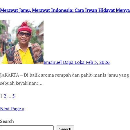
Merawat Jamu, Merawat Indonesia: Cara Irwan Hidayat Menyat
Emanuel Dapa Loka
Feb 3, 2026
JAKARTA – Di balik aroma rempah dan pahit-manis jamu yang akrab di lidah masyarakat Indonesia, tersimpan
sebuah keyakinan:…
1
2
…
5
Posts
pagination
Next Page »
Search
Search