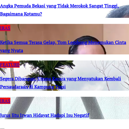
Angka Pemuda Bekasi yang Tidak Merokok Sangat Tinggi,
Bagaimana Kotamu?
IRAS
Ketika Semua Terasa Gelap, Tom Lembong Menemukan Cinta
yang Nyata
FEATURE
Segera Dibangun: Umma Karara yang Menyatukan Kembali
Persaudaraan di Kampung Tossi
IRAS
Jurus Jitu Irwan Hidayat Hadapi Isu Negatif