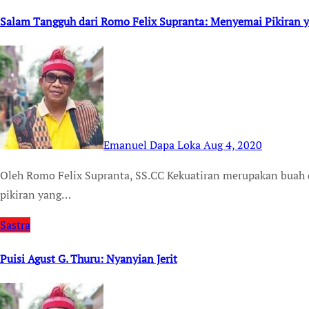
Salam Tangguh dari Romo Felix Supranta: Menyemai Pikiran 
Emanuel Dapa Loka
Aug 4, 2020
Oleh Romo Felix Supranta, SS.CC Kekuatiran merupakan buah dari pikiran yang pasif. Pikiran yang pasif adalah
pikiran yang…
Sastra
Puisi Agust G. Thuru: Nyanyian Jerit