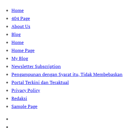
Skip
Home
to
404 Page
content
About Us
Blog
Home
Home Page
My Blog
Newsletter Subscription
Pengampunan dengan Syarat itu, Tidak Membebaskan
Portal Terkini dan Teraktual
Privacy Policy
Redaksi
Sample Page