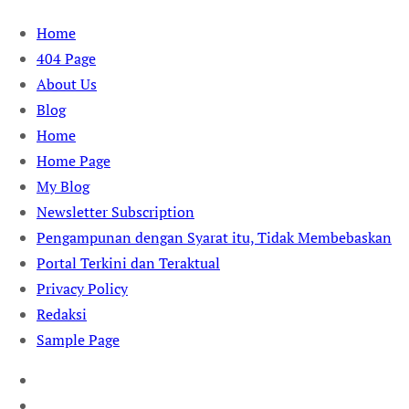
Skip
Home
to
404 Page
content
About Us
Blog
Home
Home Page
My Blog
Newsletter Subscription
Pengampunan dengan Syarat itu, Tidak Membebaskan
Portal Terkini dan Teraktual
Privacy Policy
Redaksi
Sample Page