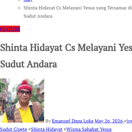
Shinta Hidayat Cs Melayani Yesus yang Tersamar di
Sudut Andara
FEATURE
Shinta Hidayat Cs Melayani Ye
Sudut Andara
By
Emanuel Dapa Loka
May 26, 2026
#
ir
Sudut Cipete
#
Shinta Hidayat
#
Wisma Sahabat Yesus