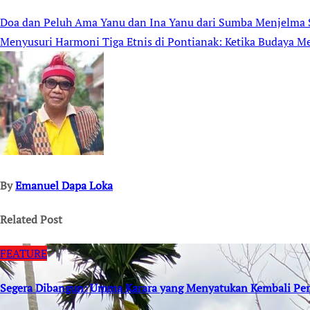
Doa dan Peluh Ama Yanu dan Ina Yanu dari Sumba Menjelma 
Post
Menyusuri Harmoni Tiga Etnis di Pontianak: Ketika Budaya M
navigation
By
Emanuel Dapa Loka
Related Post
FEATURE
Segera Dibangun: Umma Karara yang Menyatukan Kembali Per