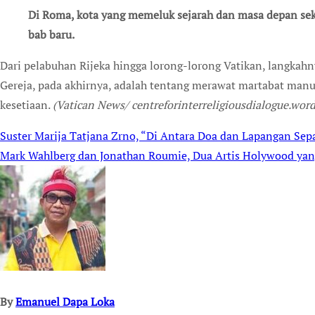
Di Roma, kota yang memeluk sejarah dan masa depan sekaligus, Suster Nina Benedikta Krapić memulai
bab baru.
Dari pelabuhan Rijeka hingga lorong-lorong Vatikan, langkah
Gereja, pada akhirnya, adalah tentang merawat martabat man
kesetiaan.
(Vatican News/
centreforinterreligiousdialogue.wo
Suster Marija Tatjana Zrno, “Di Antara Doa dan Lapangan Sep
Post
Mark Wahlberg dan Jonathan Roumie, Dua Artis Holywood yan
navigation
By
Emanuel Dapa Loka