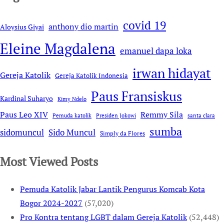
covid 19
anthony dio martin
Aloysius Giyai
Eleine Magdalena
emanuel dapa loka
irwan hidayat
Gereja Katolik
Gereja Katolik Indonesia
Paus Fransiskus
Kardinal Suharyo
Kimy Ndelo
Remmy Sila
Paus Leo XIV
Pemuda katolik
Presiden Jokowi
santa clara
sumba
sidomuncul
Sido Muncul
Simply da Flores
Most Viewed Posts
Pemuda Katolik Jabar Lantik Pengurus Komcab Kota
Bogor 2024-2027
(57,020)
Pro Kontra tentang LGBT dalam Gereja Katolik
(52,448)