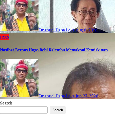
Emanuel Dapa Loka
Aug 6, 2026
IRAS
Nasihat Bernas Hugo Rehi Kalembu Memaknai Kemiskinan
Emanuel Dapa Loka
Jun 27, 2026
Search
Search