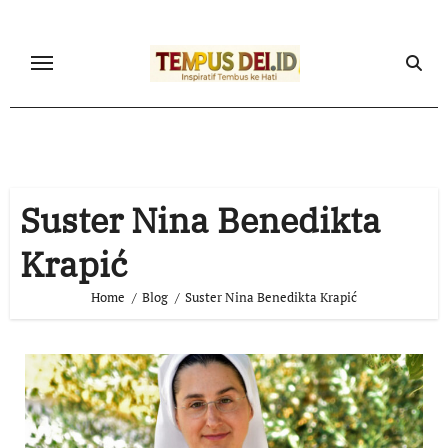
Skip
to
content
Suster Nina Benedikta
Krapić
Home
Blog
Suster Nina Benedikta Krapić