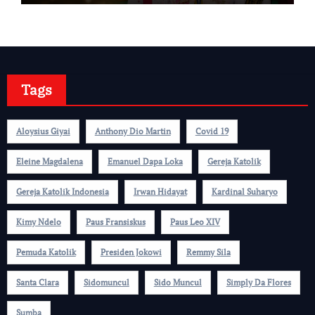
Tags
Aloysius Giyai
Anthony Dio Martin
Covid 19
Eleine Magdalena
Emanuel Dapa Loka
Gereja Katolik
Gereja Katolik Indonesia
Irwan Hidayat
Kardinal Suharyo
Kimy Ndelo
Paus Fransiskus
Paus Leo XIV
Pemuda Katolik
Presiden Jokowi
Remmy Sila
Santa Clara
Sidomuncul
Sido Muncul
Simply Da Flores
Sumba