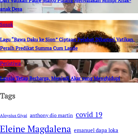
Dari Vatikan Padre Marco Pulang Menyalakan Mimpi Anak-
anak Desa
Sosok
Lagu “Bawa Daku ke Sion” Ciptaan Pejabat Dikasteri Vatikan,
Peraih Predikat Summa Cum Laude
Peristiwa
Lansia Tetap Berharga, Menjadi Akar yang Menghidupi
Tags
covid 19
anthony dio martin
Aloysius Giyai
Eleine Magdalena
emanuel dapa loka