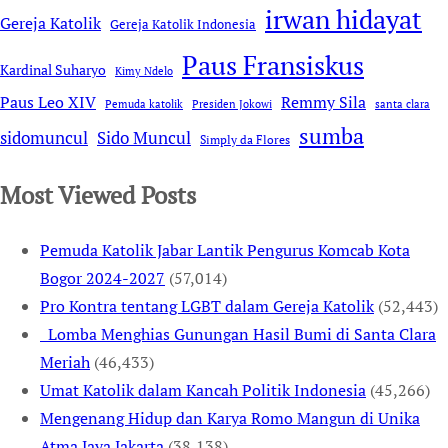
irwan hidayat
Gereja Katolik
Gereja Katolik Indonesia
Paus Fransiskus
Kardinal Suharyo
Kimy Ndelo
Remmy Sila
Paus Leo XIV
Pemuda katolik
Presiden Jokowi
santa clara
sumba
sidomuncul
Sido Muncul
Simply da Flores
Most Viewed Posts
Pemuda Katolik Jabar Lantik Pengurus Komcab Kota
Bogor 2024-2027
(57,014)
Pro Kontra tentang LGBT dalam Gereja Katolik
(52,443)
Lomba Menghias Gunungan Hasil Bumi di Santa Clara
Meriah
(46,433)
Umat Katolik dalam Kancah Politik Indonesia
(45,266)
Mengenang Hidup dan Karya Romo Mangun di Unika
Atma Jaya Jakarta
(38,138)