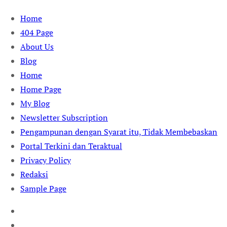
Skip
Home
to
404 Page
content
About Us
Blog
Home
Home Page
My Blog
Newsletter Subscription
Pengampunan dengan Syarat itu, Tidak Membebaskan
Portal Terkini dan Teraktual
Privacy Policy
Redaksi
Sample Page