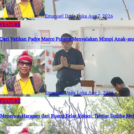
Emanuel Dapa Loka
Aug 7, 2026
FEATURE
Dari Vatikan Padre Marco Pulang Menyalakan Mimpi Anak-an
Emanuel Dapa Loka
Aug 5, 2026
FEATURE
Menenun Harapan dari Ruang Kelas Vokasi: Ikhtiar Sumba M