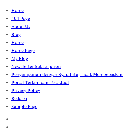
Skip
Home
to
404 Page
content
About Us
Blog
Home
Home Page
My Blog
Newsletter Subscription
Pengampunan dengan Syarat itu, Tidak Membebaskan
Portal Terkini dan Teraktual
Privacy Policy
Redaksi
Sample Page