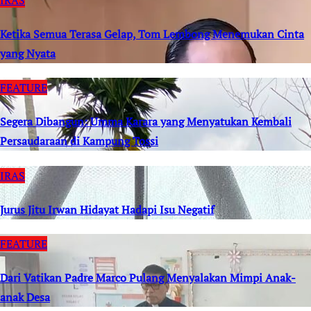
Ketika Semua Terasa Gelap, Tom Lembong Menemukan Cinta
yang Nyata
FEATURE
Segera Dibangun: Umma Karara yang Menyatukan Kembali
Persaudaraan di Kampung Tossi
IRAS
Jurus Jitu Irwan Hidayat Hadapi Isu Negatif
FEATURE
Dari Vatikan Padre Marco Pulang Menyalakan Mimpi Anak-
anak Desa