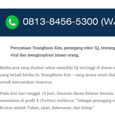
Pernyataan Younghoon Kim, pemegang rekor IQ,
tentang
viral dan menginspirasi jutaan orang.
Ketika pria yang disebut-sebut memiliki IQ tertinggi di dunia ini berbicara, orang-orang mendengarkan. Itulah
yang terjadi ketika Dr. YoungHoon Kim – yang secara resmi di
untuk menyatakan imannya.
Pada dini hari tanggal 18 Juni, ilmuwan Korea Selatan berus
mendalam di profil X (Twitter) miliknya: “Sebagai pemegang re
Kristus adalah Tuhan, jalan, kebenaran, dan hidup.”