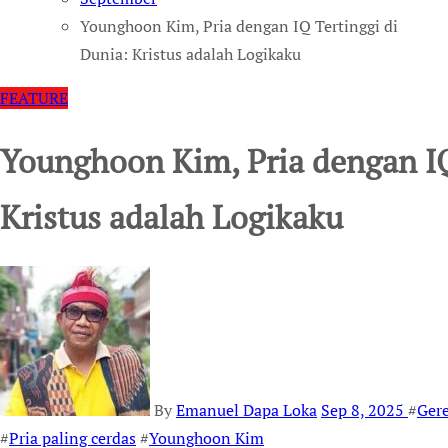
Younghoon Kim, Pria dengan IQ Tertinggi di
Dunia: Kristus adalah Logikaku
FEATURE
Younghoon Kim, Pria dengan IQ
Kristus adalah Logikaku
By
Emanuel Dapa Loka
Sep 8, 2025
#
Gere
#
Pria paling cerdas
#
Younghoon Kim