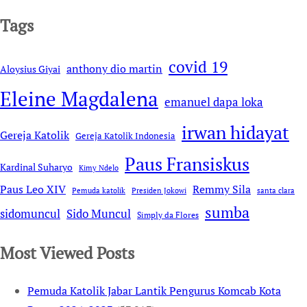
Tags
covid 19
anthony dio martin
Aloysius Giyai
Eleine Magdalena
emanuel dapa loka
irwan hidayat
Gereja Katolik
Gereja Katolik Indonesia
Paus Fransiskus
Kardinal Suharyo
Kimy Ndelo
Remmy Sila
Paus Leo XIV
Pemuda katolik
Presiden Jokowi
santa clara
sumba
sidomuncul
Sido Muncul
Simply da Flores
Most Viewed Posts
Pemuda Katolik Jabar Lantik Pengurus Komcab Kota