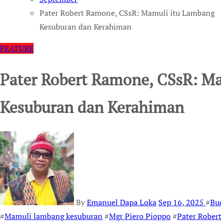
Pater Robert Ramone, CSsR: Mamuli itu Lambang
Kesuburan dan Kerahiman
FEATURE
Pater Robert Ramone, CSsR: M
Kesuburan dan Kerahiman
By
Emanuel Dapa Loka
Sep 16, 2025
#
Bu
#
Mamuli lambang kesuburan
#
Mgr Piero Pioppo
#
Pater Rober