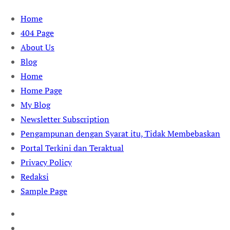
Skip
Home
to
404 Page
content
About Us
Blog
Home
Home Page
My Blog
Newsletter Subscription
Pengampunan dengan Syarat itu, Tidak Membebaskan
Portal Terkini dan Teraktual
Privacy Policy
Redaksi
Sample Page