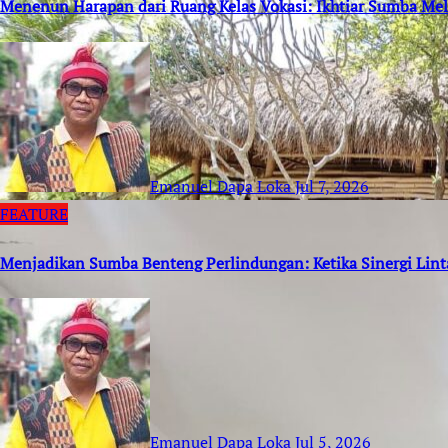
Menenun Harapan dari Ruang Kelas Vokasi: Ikhtiar Sumba M
Emanuel Dapa Loka
Jul 7, 2026
FEATURE
Menjadikan Sumba Benteng Perlindungan: Ketika Sinergi Lin
Emanuel Dapa Loka
Jul 5, 2026