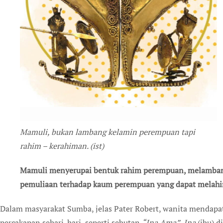
Mamuli, bukan lambang kelamin perempuan tapi
rahim – kerahiman. (ist)
Mamuli menyerupai bentuk rahim perempuan, melamban
pemuliaan terhadap kaum perempuan yang dapat melahir
Dalam masyarakat Sumba, jelas Pater Robert, wanita mendapa
percakapan sehari-hari seperti sebutan
“Ina Ama”
.
Ina
(ibu) d