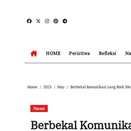
Skip
to
content
HOME
Peristiwa
Refleksi
Na
Home
2023
May
Berbekal Komunikasi yang Baik Men
Narasi
Berbekal Komunika