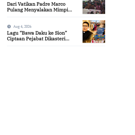
Dari Vatikan Padre Marco
Pulang Menyalakan Mimpi
Anak-anak Desa
Aug 4, 2026
Lagu “Bawa Daku ke Sion”
Ciptaan Pejabat Dikasteri
Vatikan, Peraih Predikat
Summa Cum Laude
SuarNews.com