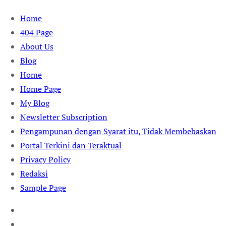
Skip
Home
to
404 Page
content
About Us
Blog
Home
Home Page
My Blog
Newsletter Subscription
Pengampunan dengan Syarat itu, Tidak Membebaskan
Portal Terkini dan Teraktual
Privacy Policy
Redaksi
Sample Page