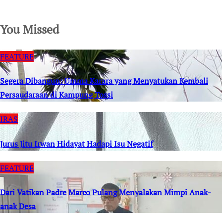
SuarNews.com
You Missed
FEATURE
Segera Dibangun: Umma Karara yang Menyatukan Kembali
Persaudaraan di Kampung Tossi
IRAS
Jurus Jitu Irwan Hidayat Hadapi Isu Negatif
FEATURE
Dari Vatikan Padre Marco Pulang Menyalakan Mimpi Anak-
anak Desa