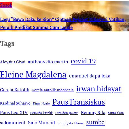
Sosok
Lagu “Bawa Daku ke Sion” Ciptaan Pejabat Dikasteri Vatikan,
Peraih Predikat Summa Cum Laude
Tags
covid 19
anthony dio martin
Aloysius Giyai
Eleine Magdalena
emanuel dapa loka
irwan hidayat
Gereja Katolik
Gereja Katolik Indonesia
Paus Fransiskus
Kardinal Suharyo
Kimy Ndelo
Remmy Sila
Paus Leo XIV
Pemuda katolik
Presiden Jokowi
santa clara
sumba
sidomuncul
Sido Muncul
Simply da Flores