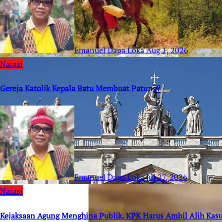
Emanuel Dapa Loka
Aug 1, 2026
Narasi
Gereja Katolik Kepala Batu Membuat Patung?
Emanuel Dapa Loka
Jul 27, 2026
Narasi
Kejaksaan Agung Menghina Publik, KPK Harus Ambil Alih Kas