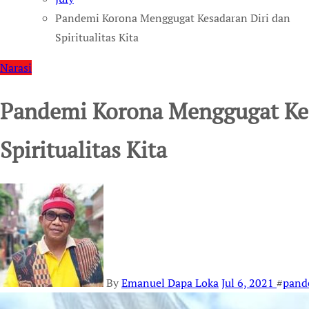
Pandemi Korona Menggugat Kesadaran Diri dan
Spiritualitas Kita
Narasi
Pandemi Korona Menggugat Kes
Spiritualitas Kita
By
Emanuel Dapa Loka
Jul 6, 2021
#
pand