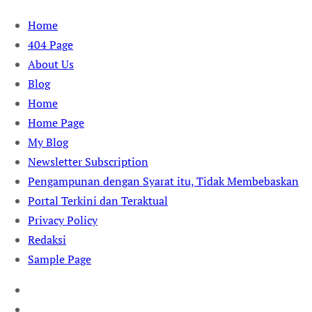
Skip
Home
to
404 Page
content
About Us
Blog
Home
Home Page
My Blog
Newsletter Subscription
Pengampunan dengan Syarat itu, Tidak Membebaskan
Portal Terkini dan Teraktual
Privacy Policy
Redaksi
Sample Page