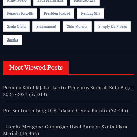
Kimy Ndelo
Paus Fransiskus
Paus Leo XIV
Pemuda Katolik
Presiden Jokowi
Remmy Sila
Santa Clara
Sidomuncul
Sido Muncul
Simply Da Flores
Sumba
Most Viewed Posts
Pemuda Katolik Jabar Lantik Pengurus Komcab Kota Bogor
2024-2027
(57,014)
Pro Kontra tentang LGBT dalam Gereja Katolik
(52,443)
Lomba Menghias Gunungan Hasil Bumi di Santa Clara
Meriah
(46,433)