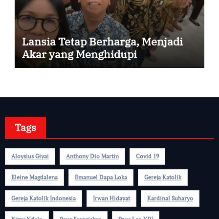
Lansia Tetap Berharga, Menjadi
Akar yang Menghidupi
Tags
Aloysius Giyai
Anthony Dio Martin
Covid 19
Eleine Magdalena
Emanuel Dapa Loka
Gereja Katolik
Gereja Katolik Indonesia
Irwan Hidayat
Kardinal Suharyo