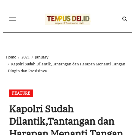
Skip
to
content
Home
2021
January
Kapolri Sudah Dilantik,Tantangan dan Harapan Menanti Tangan
Dingin dan Presisinya
FEATURE
Kapolri Sudah
Dilantik,Tantangan dan
Harapan Menanti Tangan