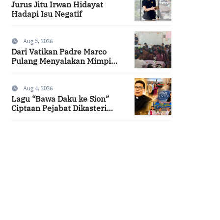
Jurus Jitu Irwan Hidayat
Hadapi Isu Negatif
Aug 5, 2026
Dari Vatikan Padre Marco
Pulang Menyalakan Mimpi
Anak-anak Desa
Aug 4, 2026
Lagu “Bawa Daku ke Sion”
Ciptaan Pejabat Dikasteri
Vatikan, Peraih Predikat
Summa Cum Laude
SuarNews.com