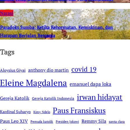
Narasi
Paradoks Sumba: Ketika Kehormatan, Kemiskinan, dan
Harapan Berjalan Bersama
Tags
covid 19
anthony dio martin
Aloysius Giyai
Eleine Magdalena
emanuel dapa loka
irwan hidayat
Gereja Katolik
Gereja Katolik Indonesia
Paus Fransiskus
Kardinal Suharyo
Kimy Ndelo
Remmy Sila
Paus Leo XIV
Pemuda katolik
Presiden Jokowi
santa clara