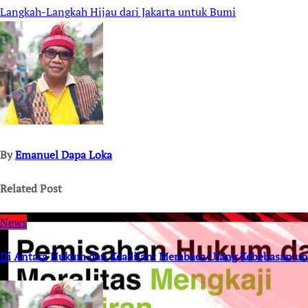
Langkah-Langkah Hijau dari Jakarta untuk Bumi
navigation
By
Emanuel Dapa Loka
Related Post
News
Di Antara Hukum dan Keadilan: Membaca Ulang Kebebasan un