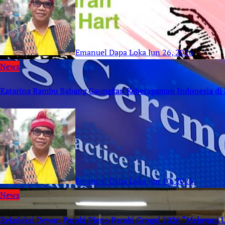
Emanuel Dapa Loka
Jun 26, 2026
News
Katarina Rambu Babang Gaungkan Keberagaman Indonesia di 
Emanuel Dapa Loka
Jun 10, 2026
News
Rekoleksi Dewan Paroki Pleno Paroki Grogol 2026 “Melayani 