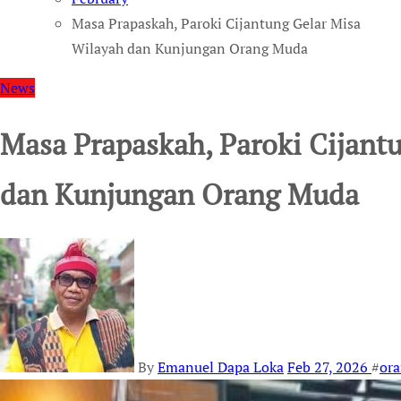
Masa Prapaskah, Paroki Cijantung Gelar Misa
Wilayah dan Kunjungan Orang Muda
News
Masa Prapaskah, Paroki Cijant
dan Kunjungan Orang Muda
By
Emanuel Dapa Loka
Feb 27, 2026
#
ora