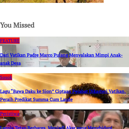
SuarNews.com
You Missed
FEATURE
Dari Vatikan Padre Marco Pulang Menyalakan Mimpi Anak-
anak Desa
Sosok
Lagu “Bawa Daku ke Sion” Ciptaan Pejabat Dikasteri Vatikan,
Peraih Predikat Summa Cum Laude
Peristiwa
Lansia Tetap Berharga, Menjadi Akar yang Menghidupi