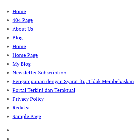
Skip
Home
to
404 Page
content
About Us
Blog
Home
Home Page
My Blog
Newsletter Subscription
Pengampunan dengan Syarat itu, Tidak Membebaskan
Portal Terkini dan Teraktual
Privacy Policy
Redaksi
Sample Page