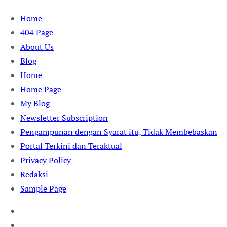
Skip
Home
to
404 Page
content
About Us
Blog
Home
Home Page
My Blog
Newsletter Subscription
Pengampunan dengan Syarat itu, Tidak Membebaskan
Portal Terkini dan Teraktual
Privacy Policy
Redaksi
Sample Page