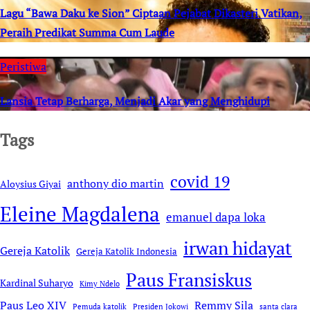
Lagu “Bawa Daku ke Sion” Ciptaan Pejabat Dikasteri Vatikan,
Peraih Predikat Summa Cum Laude
Peristiwa
Lansia Tetap Berharga, Menjadi Akar yang Menghidupi
Tags
covid 19
anthony dio martin
Aloysius Giyai
Eleine Magdalena
emanuel dapa loka
irwan hidayat
Gereja Katolik
Gereja Katolik Indonesia
Paus Fransiskus
Kardinal Suharyo
Kimy Ndelo
Remmy Sila
Paus Leo XIV
Pemuda katolik
Presiden Jokowi
santa clara