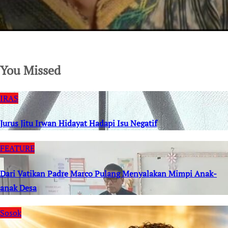
SuarNews.com
You Missed
IRAS
Jurus Jitu Irwan Hidayat Hadapi Isu Negatif
FEATURE
Dari Vatikan Padre Marco Pulang Menyalakan Mimpi Anak-
anak Desa
Sosok