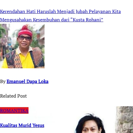
Kerendahan Hati Haruslah Menjadi Jubah Pelayanan Kita
Post
Mengusahakan Kesembuhan dari “Kusta Rohani”
navigation
By
Emanuel Dapa Loka
Related Post
ROMANTIKA
Kualitas Murid Yesus