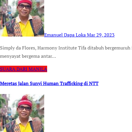
Emanuel Dapa Loka
Mar 29, 2023
Simply da Flores, Harmony Institute Tifa ditabuh bergemuruh iringi Loro Sae tebar cahaya Denting Sasando
menyayat bergema antar…
SUARA DARI MANILA
Meretas Jalan Sunyi Human Trafficking di NTT