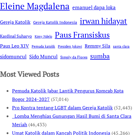
Eleine Magdalena
emanuel dapa loka
irwan hidayat
Gereja Katolik
Gereja Katolik Indonesia
Paus Fransiskus
Kardinal Suharyo
Kimy Ndelo
Remmy Sila
Paus Leo XIV
Pemuda katolik
Presiden Jokowi
santa clara
sumba
sidomuncul
Sido Muncul
Simply da Flores
Most Viewed Posts
Pemuda Katolik Jabar Lantik Pengurus Komcab Kota
Bogor 2024-2027
(57,014)
Pro Kontra tentang LGBT dalam Gereja Katolik
(52,443)
Lomba Menghias Gunungan Hasil Bumi di Santa Clara
Meriah
(46,433)
Umat Katolik dalam Kancah Politik Indonesia
(45,266)