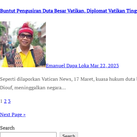
Buntut Pengusiran Duta Besar Vatikan, Diplomat Vatikan Ting
Emanuel Dapa Loka
Mar 22, 2023
Seperti dilaporkan Vatican News, 17 Maret, kuasa hukum duta besar apostolik di Nikaragua, Monsinyur Marcel
Diouf, meninggalkan negara…
1
2
3
Posts
pagination
Next Page »
Search
Search