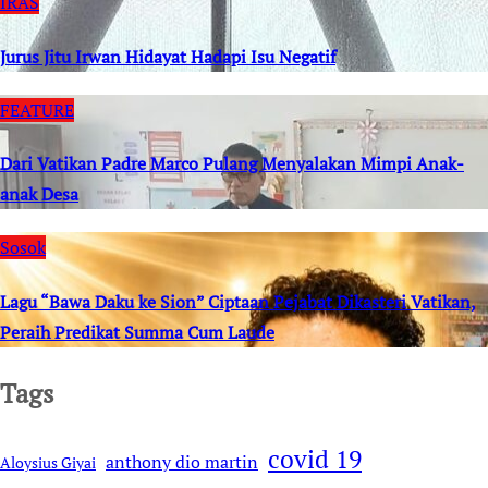
IRAS
Jurus Jitu Irwan Hidayat Hadapi Isu Negatif
FEATURE
Dari Vatikan Padre Marco Pulang Menyalakan Mimpi Anak-
anak Desa
Sosok
Lagu “Bawa Daku ke Sion” Ciptaan Pejabat Dikasteri Vatikan,
Peraih Predikat Summa Cum Laude
Tags
covid 19
anthony dio martin
Aloysius Giyai