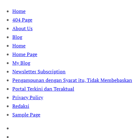
Skip
Home
to
404 Page
content
About Us
Blog
Home
Home Page
My Blog
Newsletter Subscription
Pengampunan dengan Syarat itu, Tidak Membebaskan
Portal Terkini dan Teraktual
Privacy Policy
Redaksi
Sample Page