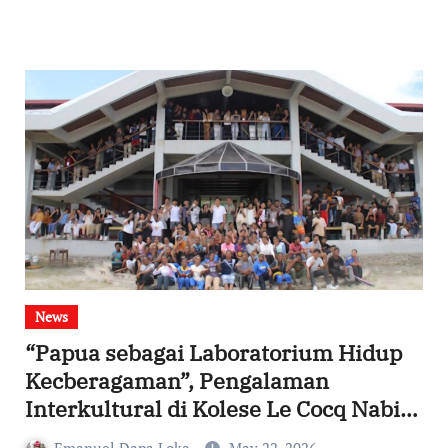
News
“Papua sebagai Laboratorium Hidup
Kecberagaman”, Pengalaman
Interkultural di Kolese Le Cocq Nabire
Menjadi Ruang Belajar Bersama
Emanuel Dapa Loka
May 22, 2026