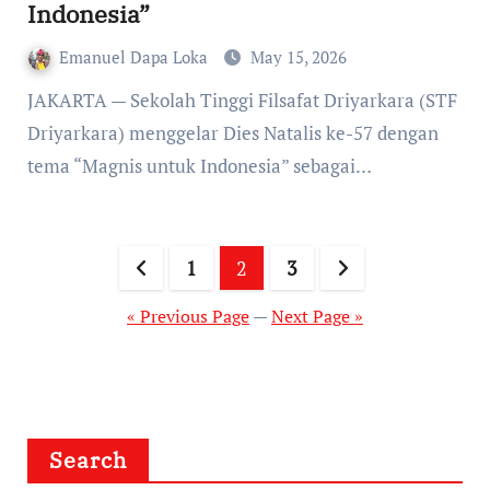
Indonesia”
Emanuel Dapa Loka
May 15, 2026
JAKARTA — Sekolah Tinggi Filsafat Driyarkara (STF
Driyarkara) menggelar Dies Natalis ke-57 dengan
tema “Magnis untuk Indonesia” sebagai…
Posts
1
2
3
pagination
« Previous Page
—
Next Page »
Search