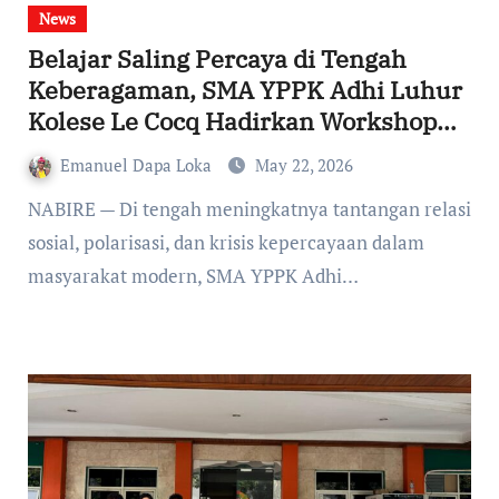
News
Belajar Saling Percaya di Tengah
Keberagaman, SMA YPPK Adhi Luhur
Kolese Le Cocq Hadirkan Workshop
Interkulturalitas di Nabire
Emanuel Dapa Loka
May 22, 2026
NABIRE — Di tengah meningkatnya tantangan relasi
sosial, polarisasi, dan krisis kepercayaan dalam
masyarakat modern, SMA YPPK Adhi…