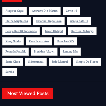
Aloysius Giyai
Anthony Dio Martin
Covid 19
Eleine Magdalena
Emanuel Dapa Loka
Gereja Katolik
Gereja Katolik Indonesia
Irwan Hidayat
Kardinal Suharyo
Kimy Ndelo
Paus Fransiskus
Paus Leo XIV
Pemuda Katolik
Presiden Jokowi
Remmy Sila
Santa Clara
Sidomuncul
Sido Muncul
Simply Da Flores
Sumba
Most Viewed Posts