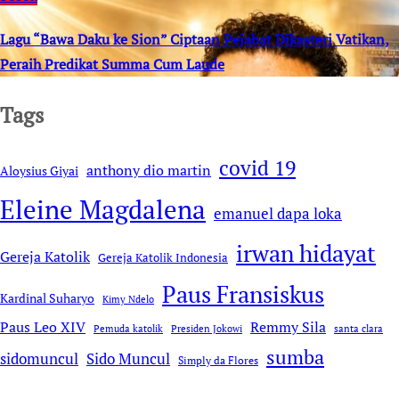
Lagu “Bawa Daku ke Sion” Ciptaan Pejabat Dikasteri Vatikan,
Peraih Predikat Summa Cum Laude
Tags
covid 19
anthony dio martin
Aloysius Giyai
Eleine Magdalena
emanuel dapa loka
irwan hidayat
Gereja Katolik
Gereja Katolik Indonesia
Paus Fransiskus
Kardinal Suharyo
Kimy Ndelo
Remmy Sila
Paus Leo XIV
Pemuda katolik
Presiden Jokowi
santa clara
sumba
sidomuncul
Sido Muncul
Simply da Flores