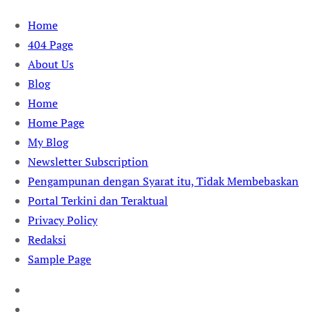
Skip
Home
to
404 Page
content
About Us
Blog
Home
Home Page
My Blog
Newsletter Subscription
Pengampunan dengan Syarat itu, Tidak Membebaskan
Portal Terkini dan Teraktual
Privacy Policy
Redaksi
Sample Page