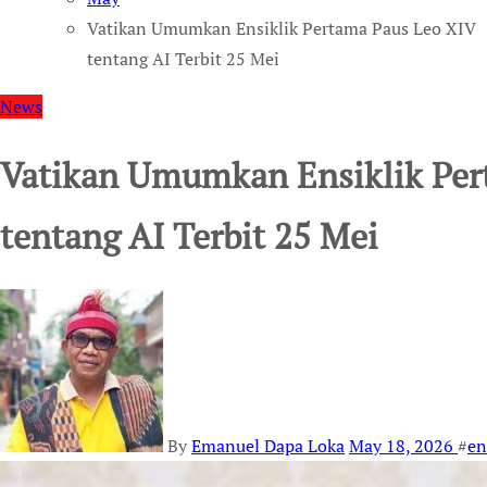
Vatikan Umumkan Ensiklik Pertama Paus Leo XIV
tentang AI Terbit 25 Mei
News
Vatikan Umumkan Ensiklik Per
tentang AI Terbit 25 Mei
By
Emanuel Dapa Loka
May 18, 2026
#
en