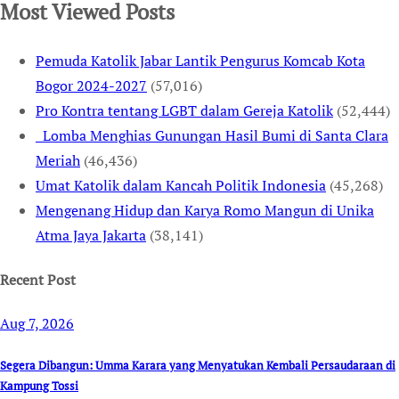
Most Viewed Posts
Pemuda Katolik Jabar Lantik Pengurus Komcab Kota
Bogor 2024-2027
(57,016)
Pro Kontra tentang LGBT dalam Gereja Katolik
(52,444)
Lomba Menghias Gunungan Hasil Bumi di Santa Clara
Meriah
(46,436)
Umat Katolik dalam Kancah Politik Indonesia
(45,268)
Mengenang Hidup dan Karya Romo Mangun di Unika
Atma Jaya Jakarta
(38,141)
Recent Post
Aug 7, 2026
Segera Dibangun: Umma Karara yang Menyatukan Kembali Persaudaraan di
Kampung Tossi