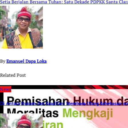
Setia Berjalan Bersama Tuhan: Satu Dekade PDPKK Santa Clara
navigation
By
Emanuel Dapa Loka
Related Post
News
Di Antara Hukum dan Keadilan: Membaca Ulang Kebebasan un