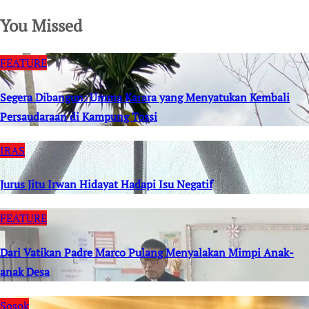
You Missed
FEATURE
Segera Dibangun: Umma Karara yang Menyatukan Kembali
Persaudaraan di Kampung Tossi
IRAS
Jurus Jitu Irwan Hidayat Hadapi Isu Negatif
FEATURE
Dari Vatikan Padre Marco Pulang Menyalakan Mimpi Anak-
anak Desa
Sosok