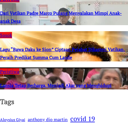
Dari Vatikan Padre Marco Pulang Menyalakan Mimpi Anak-
anak Desa
Sosok
Lagu “Bawa Daku ke Sion” Ciptaan Pejabat Dikasteri Vatikan,
Peraih Predikat Summa Cum Laude
Peristiwa
Lansia Tetap Berharga, Menjadi Akar yang Menghidupi
Tags
covid 19
anthony dio martin
Aloysius Giyai