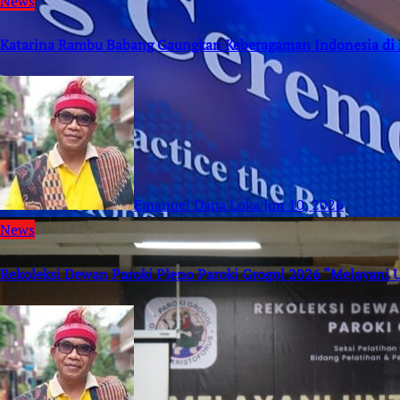
News
Katarina Rambu Babang Gaungkan Keberagaman Indonesia di 
Emanuel Dapa Loka
Jun 10, 2026
News
Rekoleksi Dewan Paroki Pleno Paroki Grogol 2026 “Melayani 