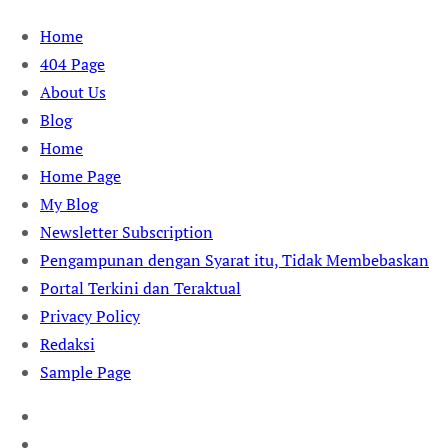
Skip
Home
to
404 Page
content
About Us
Blog
Home
Home Page
My Blog
Newsletter Subscription
Pengampunan dengan Syarat itu, Tidak Membebaskan
Portal Terkini dan Teraktual
Privacy Policy
Redaksi
Sample Page