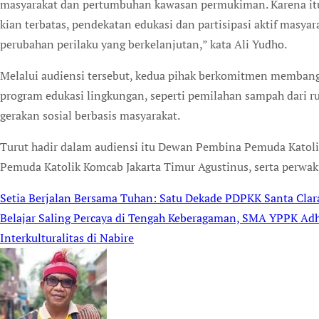
masyarakat dan pertumbuhan kawasan permukiman. Karena it
kian terbatas, pendekatan edukasi dan partisipasi aktif masy
perubahan perilaku yang berkelanjutan,” kata Ali Yudho.
Melalui audiensi tersebut, kedua pihak berkomitmen membang
program edukasi lingkungan, seperti pemilahan sampah dari 
gerakan sosial berbasis masyarakat.
Turut hadir dalam audiensi itu Dewan Pembina Pemuda Katoli
Pemuda Katolik Komcab Jakarta Timur Agustinus, serta perwaki
Setia Berjalan Bersama Tuhan: Satu Dekade PDPKK Santa Clara
Post
Belajar Saling Percaya di Tengah Keberagaman, SMA YPPK Ad
navigation
Interkulturalitas di Nabire