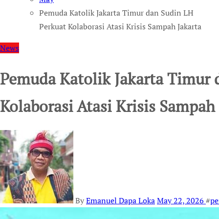
Pemuda Katolik Jakarta Timur dan Sudin LH
Perkuat Kolaborasi Atasi Krisis Sampah Jakarta
News
Pemuda Katolik Jakarta Timur 
Kolaborasi Atasi Krisis Sampah 
By
Emanuel Dapa Loka
May 22, 2026
#
pe