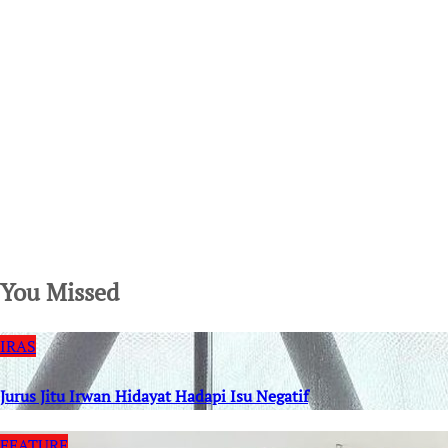
SuarNews.com
You Missed
IRAS
Jurus Jitu Irwan Hidayat Hadapi Isu Negatif
FEATURE