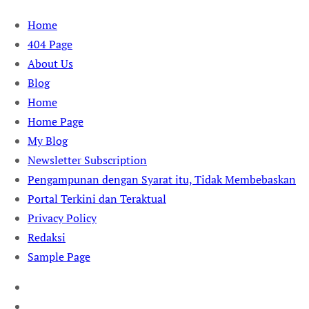
Skip
Home
to
404 Page
content
About Us
Blog
Home
Home Page
My Blog
Newsletter Subscription
Pengampunan dengan Syarat itu, Tidak Membebaskan
Portal Terkini dan Teraktual
Privacy Policy
Redaksi
Sample Page