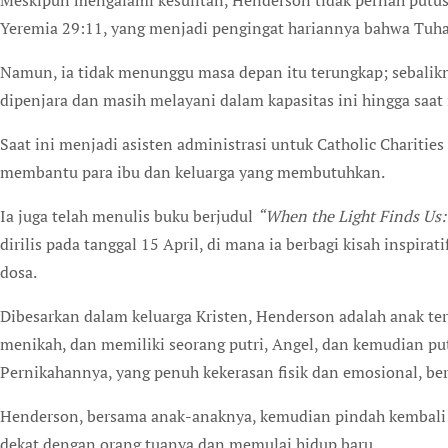
Meskipun mengalami kesulitan, Henderson tidak pernah putus asa. Di atas wastafel di selnya tertulis ayat Alkitab
Yeremia 29:11, yang menjadi pengingat hariannya bahwa Tuh
Namun, ia tidak menunggu masa depan itu terungkap; sebalikn
dipenjara dan masih melayani dalam kapasitas ini hingga saat 
Saat ini menjadi asisten administrasi untuk Catholic Charities
membantu para ibu dan keluarga yang membutuhkan.
Ia juga telah menulis buku berjudul
“When the Light Finds Us:
dirilis pada tanggal 15 April, di mana ia berbagi kisah inspir
dosa.
Dibesarkan dalam keluarga Kristen, Henderson adalah anak ter
menikah, dan memiliki seorang putri, Angel, dan kemudian pu
Pernikahannya, yang penuh kekerasan fisik dan emosional, ber
Henderson, bersama anak-anaknya, kemudian pindah kembali ke
dekat dengan orang tuanya dan memulai hidup baru.