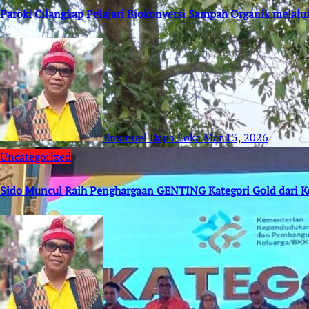
Paroki Cilangkap Pelajari Biokonversi Sampah Organik melalu
Emanuel Dapa Loka
Mar 13, 2026
Uncategorized
Sido Muncul Raih Penghargaan GENTING Kategori Gold dari 