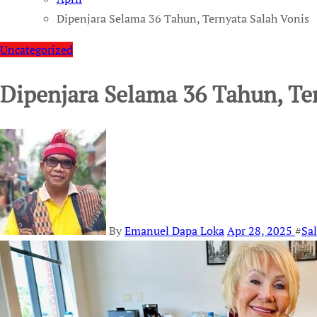
Dipenjara Selama 36 Tahun, Ternyata Salah Vonis
Uncategorized
Dipenjara Selama 36 Tahun, Te
By
Emanuel Dapa Loka
Apr 28, 2025
#
Sa