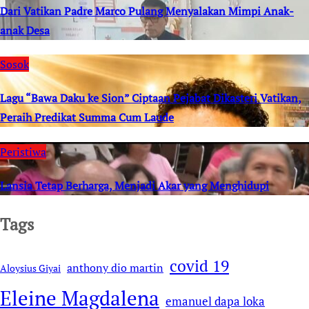
Dari Vatikan Padre Marco Pulang Menyalakan Mimpi Anak-
anak Desa
Sosok
Lagu “Bawa Daku ke Sion” Ciptaan Pejabat Dikasteri Vatikan,
Peraih Predikat Summa Cum Laude
Peristiwa
Lansia Tetap Berharga, Menjadi Akar yang Menghidupi
Tags
covid 19
anthony dio martin
Aloysius Giyai
Eleine Magdalena
emanuel dapa loka