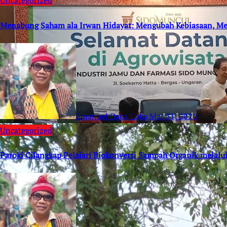
Uncategorized
Menabung Saham ala Irwan Hidayat: Mengubah Kebiasaan, 
Emanuel Dapa Loka
Mar 31, 2026
Uncategorized
Paroki Cilangkap Pelajari Biokonversi Sampah Organik melalu