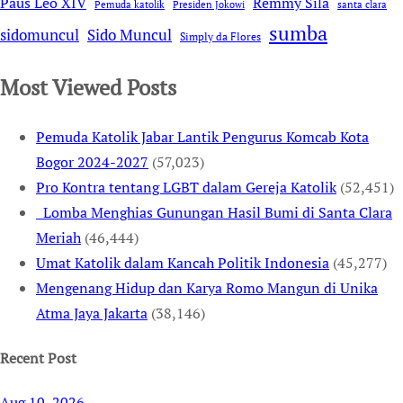
Remmy Sila
Paus Leo XIV
Pemuda katolik
Presiden Jokowi
santa clara
sumba
sidomuncul
Sido Muncul
Simply da Flores
Most Viewed Posts
Pemuda Katolik Jabar Lantik Pengurus Komcab Kota
Bogor 2024-2027
(57,023)
Pro Kontra tentang LGBT dalam Gereja Katolik
(52,451)
Lomba Menghias Gunungan Hasil Bumi di Santa Clara
Meriah
(46,444)
Umat Katolik dalam Kancah Politik Indonesia
(45,277)
Mengenang Hidup dan Karya Romo Mangun di Unika
Atma Jaya Jakarta
(38,146)
Recent Post
Aug 10, 2026