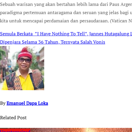
Sebuah warisan yang akan bertahan lebih lama dari Paus Arge
paradigma pertemuan antaragama dan seruan yang jelas bagi u
kita untuk mencapai perdamaian dan persaudaraan. (Vatican 
Semula Berkata ”I Have Nothing To Tell”, Jannes Hutagalung L
Post
Dipenjara Selama 36 Tahun, Ternyata Salah Vonis
navigation
By
Emanuel Dapa Loka
Related Post