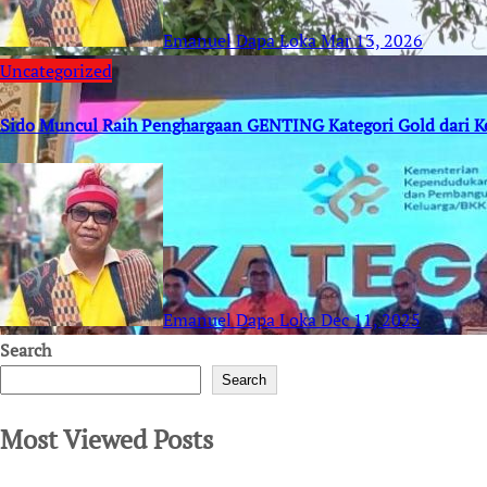
Emanuel Dapa Loka
Mar 13, 2026
Uncategorized
Sido Muncul Raih Penghargaan GENTING Kategori Gold dari 
Emanuel Dapa Loka
Dec 11, 2025
Search
Search
Most Viewed Posts