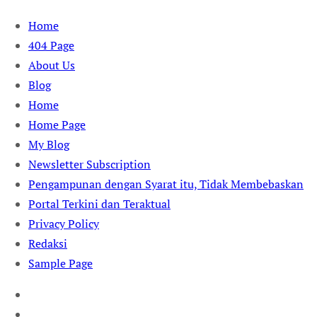
Skip
Home
to
404 Page
content
About Us
Blog
Home
Home Page
My Blog
Newsletter Subscription
Pengampunan dengan Syarat itu, Tidak Membebaskan
Portal Terkini dan Teraktual
Privacy Policy
Redaksi
Sample Page