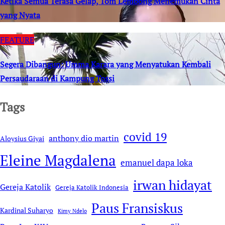
Ketika Semua Terasa Gelap, Tom Lembong Menemukan Cinta
yang Nyata
FEATURE
Segera Dibangun: Umma Karara yang Menyatukan Kembali
Persaudaraan di Kampung Tossi
Tags
covid 19
anthony dio martin
Aloysius Giyai
Eleine Magdalena
emanuel dapa loka
irwan hidayat
Gereja Katolik
Gereja Katolik Indonesia
Paus Fransiskus
Kardinal Suharyo
Kimy Ndelo