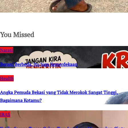
SuarNews.com
You Missed
Narasi
Berani Berbeda, itu Juga Kemerdekaan
Health
Angka Pemuda Bekasi yang Tidak Merokok Sangat Tinggi,
Bagaimana Kotamu?
IRAS