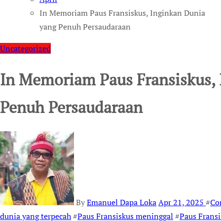
In Memoriam Paus Fransiskus, Inginkan Dunia
yang Penuh Persaudaraan
Uncategorized
In Memoriam Paus Fransiskus,
Penuh Persaudaraan
By
Emanuel Dapa Loka
Apr 21, 2025
#
Co
dunia yang terpecah
#
Paus Fransiskus meninggal
#
Paus Fransi