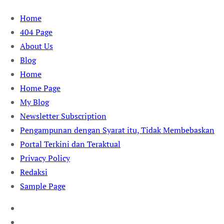
Skip
Home
to
404 Page
content
About Us
Blog
Home
Home Page
My Blog
Newsletter Subscription
Pengampunan dengan Syarat itu, Tidak Membebaskan
Portal Terkini dan Teraktual
Privacy Policy
Redaksi
Sample Page