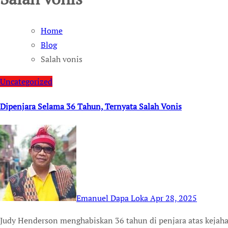
Home
Blog
Salah vonis
Uncategorized
Dipenjara Selama 36 Tahun, Ternyata Salah Vonis
Emanuel Dapa Loka
Apr 28, 2025
Judy Henderson menghabiskan 36 tahun di penjara atas kejahatan yang tidak pernah dilakukannya. Akibat vonis