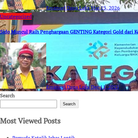
Emanuel Dapa Loka
Mar 13, 2026
Uncategorized
Sido Muncul Raih Penghargaan GENTING Kategori Gold dari 
Emanuel Dapa Loka
Dec 11, 2025
Search
Search
Most Viewed Posts
Pemuda Katolik Jabar Lantik