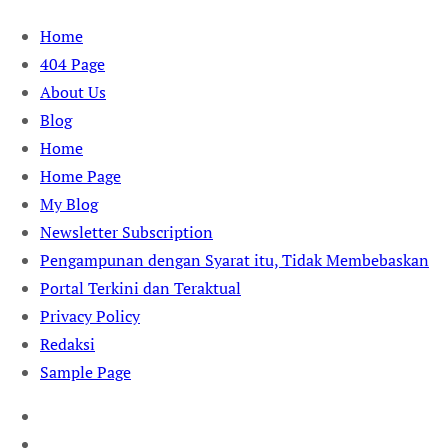
Skip
Home
to
404 Page
content
About Us
Blog
Home
Home Page
My Blog
Newsletter Subscription
Pengampunan dengan Syarat itu, Tidak Membebaskan
Portal Terkini dan Teraktual
Privacy Policy
Redaksi
Sample Page