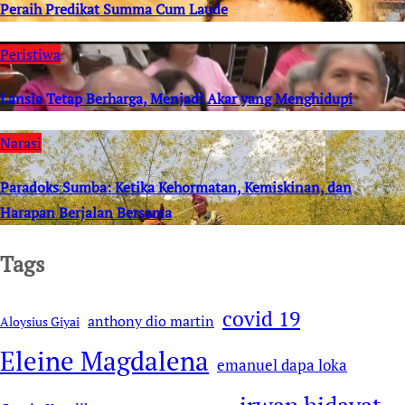
Peraih Predikat Summa Cum Laude
Peristiwa
Lansia Tetap Berharga, Menjadi Akar yang Menghidupi
Narasi
Paradoks Sumba: Ketika Kehormatan, Kemiskinan, dan
Harapan Berjalan Bersama
Tags
covid 19
anthony dio martin
Aloysius Giyai
Eleine Magdalena
emanuel dapa loka
irwan hidayat