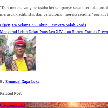
“Dan mereka yang berusaha berkampanye secara terbuka untuk 
merusak kredibilitas dan pencalonan mereka sendiri,” punkas
Dipenjara Selama 36 Tahun, Ternyata Salah Vonis
Post
Mengenal Lebih Dekat Paus Leo XIV atau Robert Francis Prevo
navigation
By
Emanuel Dapa Loka
Related Post
Uncategorized