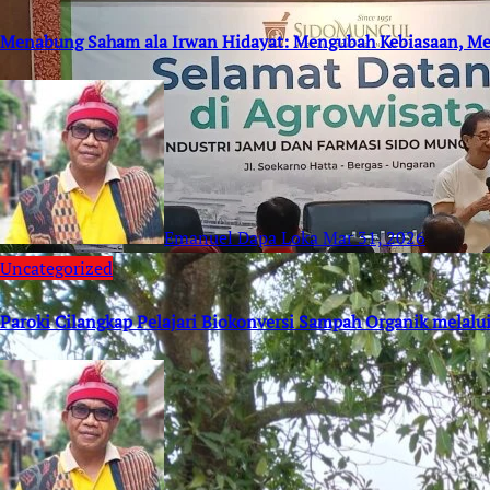
Menabung Saham ala Irwan Hidayat: Mengubah Kebiasaan, 
Emanuel Dapa Loka
Mar 31, 2026
Uncategorized
Paroki Cilangkap Pelajari Biokonversi Sampah Organik melalu