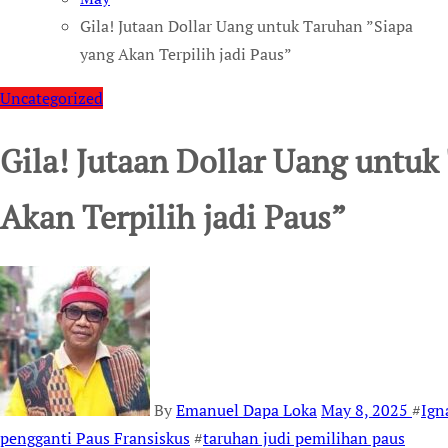
Gila! Jutaan Dollar Uang untuk Taruhan ”Siapa
yang Akan Terpilih jadi Paus”
Uncategorized
Gila! Jutaan Dollar Uang untuk
Akan Terpilih jadi Paus”
By
Emanuel Dapa Loka
May 8, 2025
#
Ign
pengganti Paus Fransiskus
#
taruhan judi pemilihan paus