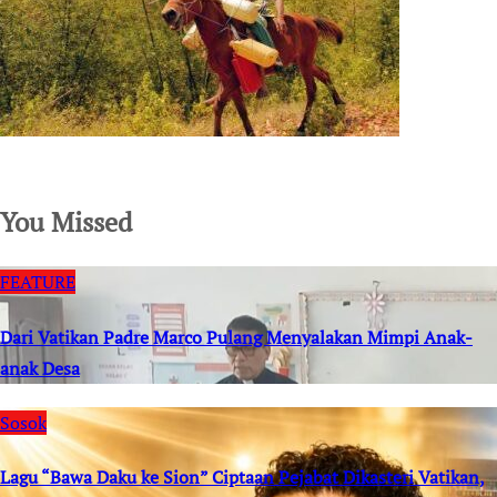
SuarNews.com
You Missed
FEATURE
Dari Vatikan Padre Marco Pulang Menyalakan Mimpi Anak-
anak Desa
Sosok
Lagu “Bawa Daku ke Sion” Ciptaan Pejabat Dikasteri Vatikan,