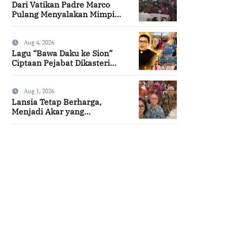
Dari Vatikan Padre Marco
Pulang Menyalakan Mimpi
Anak-anak Desa
Aug 4, 2026
Lagu “Bawa Daku ke Sion”
Ciptaan Pejabat Dikasteri
Vatikan, Peraih Predikat
Summa Cum Laude
Aug 1, 2026
Lansia Tetap Berharga,
Menjadi Akar yang
Menghidupi
SuarNews.com