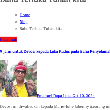
Home
Blog
Bahu Terluka Tuhan kita
Khazanah
9 Janji untuk Devosi kepada Luka Kudus pada Bahu Penyelam
Emanuel Dapa Loka
Oct 10, 2024
Devosi ini diwahyukan kepada Marie-Julie Jahenny (seorang mistik) yang sudah disetujui Gereja pada tahun 1875.