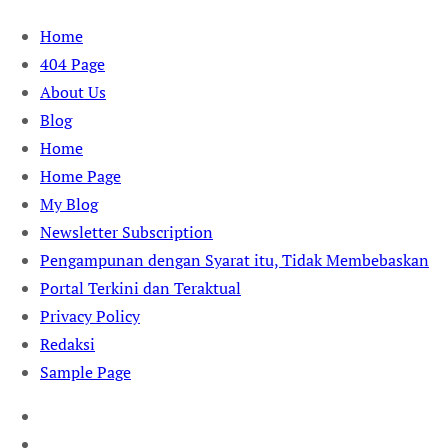
Skip
Home
to
404 Page
content
About Us
Blog
Home
Home Page
My Blog
Newsletter Subscription
Pengampunan dengan Syarat itu, Tidak Membebaskan
Portal Terkini dan Teraktual
Privacy Policy
Redaksi
Sample Page