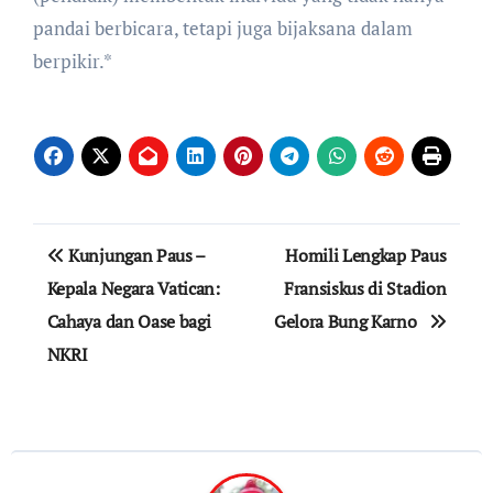
pandai berbicara, tetapi juga bijaksana dalam
berpikir.*
Post
Kunjungan Paus –
Homili Lengkap Paus
navigation
Kepala Negara Vatican:
Fransiskus di Stadion
Cahaya dan Oase bagi
Gelora Bung Karno
NKRI