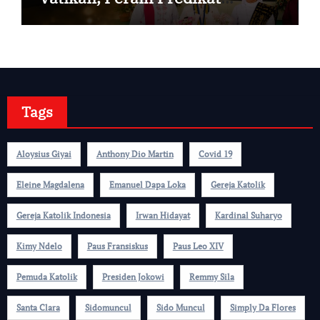
Summa Cum Laude
Tags
Aloysius Giyai
Anthony Dio Martin
Covid 19
Eleine Magdalena
Emanuel Dapa Loka
Gereja Katolik
Gereja Katolik Indonesia
Irwan Hidayat
Kardinal Suharyo
Kimy Ndelo
Paus Fransiskus
Paus Leo XIV
Pemuda Katolik
Presiden Jokowi
Remmy Sila
Santa Clara
Sidomuncul
Sido Muncul
Simply Da Flores