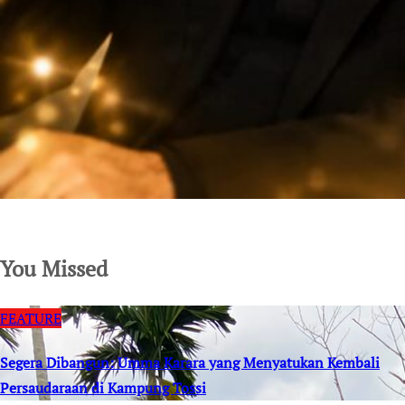
SuarNews.com
You Missed
FEATURE
Segera Dibangun: Umma Karara yang Menyatukan Kembali
Persaudaraan di Kampung Tossi