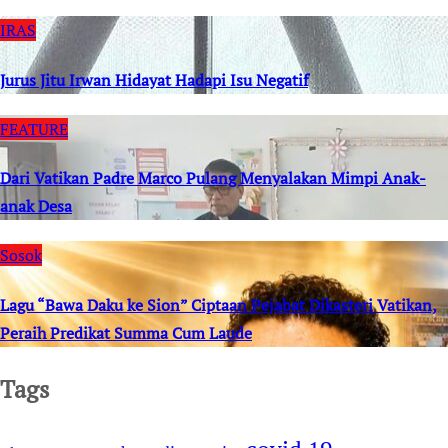
IRAS
Jurus Jitu Irwan Hidayat Hadapi Isu Negatif
FEATURE
Dari Vatikan Padre Marco Pulang Menyalakan Mimpi Anak-
anak Desa
Sosok
Lagu “Bawa Daku ke Sion” Ciptaan Pejabat Dikasteri Vatikan,
Peraih Predikat Summa Cum Laude
Tags