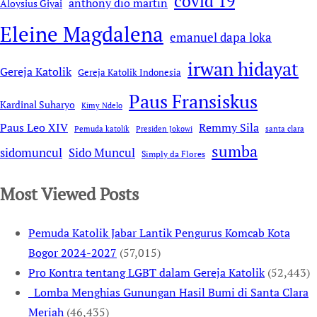
covid 19
anthony dio martin
Aloysius Giyai
Eleine Magdalena
emanuel dapa loka
irwan hidayat
Gereja Katolik
Gereja Katolik Indonesia
Paus Fransiskus
Kardinal Suharyo
Kimy Ndelo
Remmy Sila
Paus Leo XIV
Pemuda katolik
Presiden Jokowi
santa clara
sumba
sidomuncul
Sido Muncul
Simply da Flores
Most Viewed Posts
Pemuda Katolik Jabar Lantik Pengurus Komcab Kota
Bogor 2024-2027
(57,015)
Pro Kontra tentang LGBT dalam Gereja Katolik
(52,443)
Lomba Menghias Gunungan Hasil Bumi di Santa Clara
Meriah
(46,435)