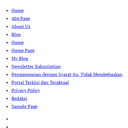
Skip
Home
to
404 Page
content
About Us
Blog
Home
Home Page
My Blog
Newsletter Subscription
Pengampunan dengan Syarat itu, Tidak Membebaskan
Portal Terkini dan Teraktual
Privacy Policy
Redaksi
Sample Page