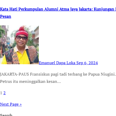
Kata Hati Perkumpulan Alumni Atma Jaya Jakarta: Kunjunga
Pesan
Emanuel Dapa Loka
Sep 6, 2024
JAKARTA-PAUS Fransiskus pagi tadi terbang ke Papua Niugini. Namun, kunjungan apostolik penerus Takhta St
Petrus itu meninggalkan kesan…
1
2
Posts
pagination
Next Page »
Search