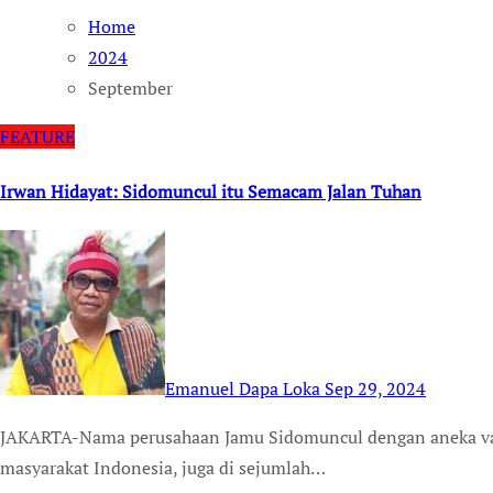
Home
2024
September
FEATURE
Irwan Hidayat: Sidomuncul itu Semacam Jalan Tuhan
Emanuel Dapa Loka
Sep 29, 2024
JAKARTA-Nama perusahaan Jamu Sidomuncul dengan aneka varian produknya tidak asing lagi di telinga
masyarakat Indonesia, juga di sejumlah…