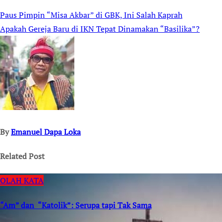
Paus Pimpin “Misa Akbar” di GBK, Ini Salah Kaprah
Post
Apakah Gereja Baru di IKN Tepat Dinamakan “Basilika”?
navigation
By
Emanuel Dapa Loka
Related Post
OLAH KATA
“Am” dan “Katolik”: Serupa tapi Tak Sama