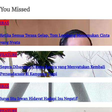
You Missed
IRAS
Ketika Semua Terasa Gelap, Tom Lembong Menemukan Cinta
yang Nyata
FEATURE
Segera Dibangun: Umma Karara yang Menyatukan Kembali
Persaudaraan di Kampung Tossi
IRAS
Jurus Jitu Irwan Hidayat Hadapi Isu Negatif
FEATURE