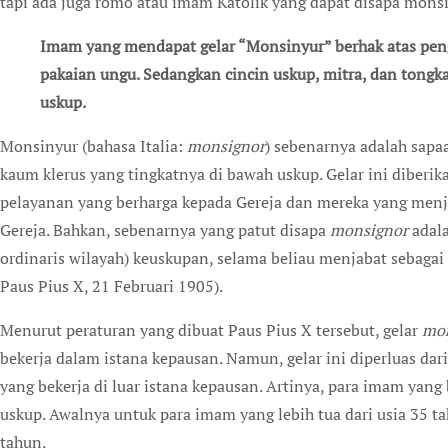
tapi ada juga romo atau imam Katolik yang dapat disapa monsi
Imam yang mendapat gelar “Monsinyur” berhak atas penghormatan khusus, juga berhak mengenakan
pakaian ungu. Sedangkan cincin uskup, mitra, dan tongk
uskup.
Monsinyur (bahasa Italia:
monsignor
) sebenarnya adalah sapa
kaum klerus yang tingkatnya di bawah uskup. Gelar ini diberi
pelayanan yang berharga kepada Gereja dan mereka yang menja
Gereja. Bahkan, sebenarnya yang patut disapa
monsignor
adala
ordinaris wilayah) keuskupan, selama beliau menjabat sebagai
Paus Pius X, 21 Februari 1905).
Menurut peraturan yang dibuat Paus Pius X tersebut, gelar
mo
bekerja dalam istana kepausan. Namun, gelar ini diperluas da
yang bekerja di luar istana kepausan. Artinya, para imam yang
uskup. Awalnya untuk para imam yang lebih tua dari usia 35 t
tahun.