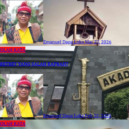
Emanuel Dapa Loka
Mar 27, 2026
OLAH KATA
RETRET YANG SALAH KAPRAH?
Emanuel Dapa Loka
Feb 22, 2025
OLAH KATA