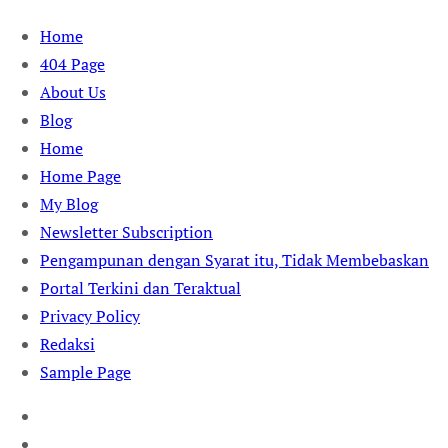
Skip
Home
to
404 Page
content
About Us
Blog
Home
Home Page
My Blog
Newsletter Subscription
Pengampunan dengan Syarat itu, Tidak Membebaskan
Portal Terkini dan Teraktual
Privacy Policy
Redaksi
Sample Page