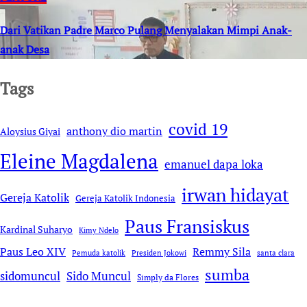
Dari Vatikan Padre Marco Pulang Menyalakan Mimpi Anak-
anak Desa
Tags
covid 19
anthony dio martin
Aloysius Giyai
Eleine Magdalena
emanuel dapa loka
irwan hidayat
Gereja Katolik
Gereja Katolik Indonesia
Paus Fransiskus
Kardinal Suharyo
Kimy Ndelo
Remmy Sila
Paus Leo XIV
Pemuda katolik
Presiden Jokowi
santa clara
sumba
sidomuncul
Sido Muncul
Simply da Flores