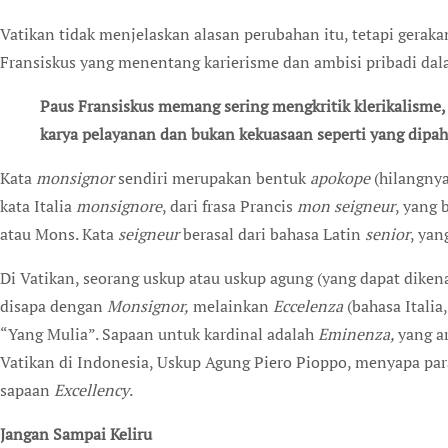
Vatikan tidak menjelaskan alasan perubahan itu, tetapi gerak
Fransiskus yang menentang karierisme dan ambisi pribadi dal
Paus Fransiskus memang sering mengkritik klerikalisme, dengan harapan mereka lebih menekankan
karya pelayanan dan bukan kekuasaan seperti yang dipah
Kata
monsignor
sendiri merupakan bentuk
apokope
(hilangnya
kata Italia
monsignore
, dari frasa Prancis
mon seigneur
, yang 
atau Mons. Kata
seigneur
berasal dari bahasa Latin
senior
, yan
Di Vatikan, seorang uskup atau uskup agung (yang dapat dikenal
disapa dengan
Monsignor,
melainkan
Eccelenza
(bahasa Italia
“Yang Mulia”. Sapaan untuk kardinal adalah
Eminenza,
yang a
Vatikan di Indonesia, Uskup Agung Piero Pioppo, menyapa pa
sapaan
Excellency
.
Jangan Sampai Keliru