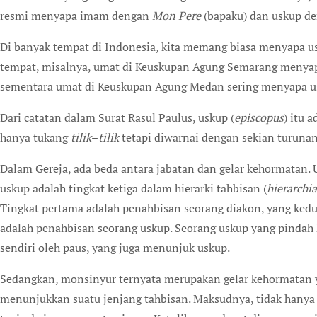
resmi menyapa imam dengan
Mon Pere
(bapaku) dan uskup d
Di banyak tempat di Indonesia, kita memang biasa menyapa u
tempat, misalnya, umat di Keuskupan Agung Semarang menya
sementara umat di Keuskupan Agung Medan sering menyapa 
Dari catatan dalam Surat Rasul Paulus, uskup (
episcopus
) itu 
hanya tukang
tilik
–
tilik
tetapi diwarnai dengan sekian turunan
Dalam Gereja, ada beda antara jabatan dan gelar kehormatan.
uskup adalah tingkat ketiga dalam hierarki tahbisan (
hierarchia
Tingkat pertama adalah penahbisan seorang diakon, yang kedu
adalah penahbisan seorang uskup. Seorang uskup yang pindah ke
sendiri oleh paus, yang juga menunjuk uskup.
Sedangkan, monsinyur ternyata merupakan gelar kehormatan ya
menunjukkan suatu jenjang tahbisan. Maksudnya, tidak hanya 