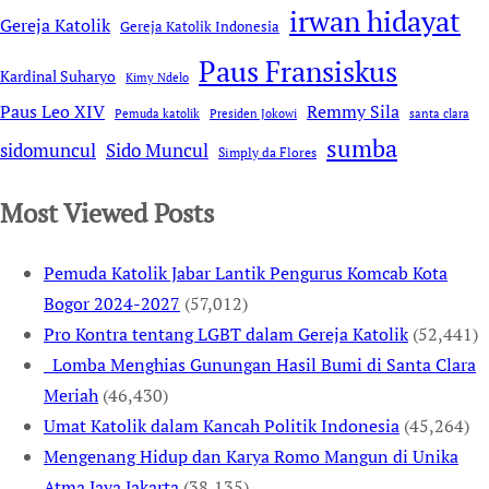
irwan hidayat
Gereja Katolik
Gereja Katolik Indonesia
Paus Fransiskus
Kardinal Suharyo
Kimy Ndelo
Remmy Sila
Paus Leo XIV
Pemuda katolik
Presiden Jokowi
santa clara
sumba
sidomuncul
Sido Muncul
Simply da Flores
Most Viewed Posts
Pemuda Katolik Jabar Lantik Pengurus Komcab Kota
Bogor 2024-2027
(57,012)
Pro Kontra tentang LGBT dalam Gereja Katolik
(52,441)
Lomba Menghias Gunungan Hasil Bumi di Santa Clara
Meriah
(46,430)
Umat Katolik dalam Kancah Politik Indonesia
(45,264)
Mengenang Hidup dan Karya Romo Mangun di Unika
Atma Jaya Jakarta
(38,135)