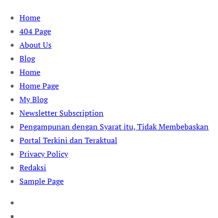
Skip
Home
to
404 Page
content
About Us
Blog
Home
Home Page
My Blog
Newsletter Subscription
Pengampunan dengan Syarat itu, Tidak Membebaskan
Portal Terkini dan Teraktual
Privacy Policy
Redaksi
Sample Page