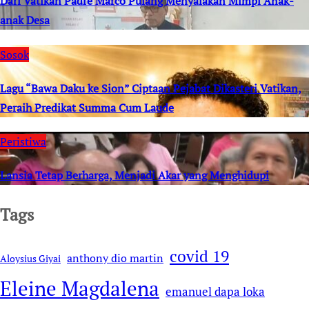
Dari Vatikan Padre Marco Pulang Menyalakan Mimpi Anak-
anak Desa
Sosok
Lagu “Bawa Daku ke Sion” Ciptaan Pejabat Dikasteri Vatikan,
Peraih Predikat Summa Cum Laude
Peristiwa
Lansia Tetap Berharga, Menjadi Akar yang Menghidupi
Tags
covid 19
anthony dio martin
Aloysius Giyai
Eleine Magdalena
emanuel dapa loka