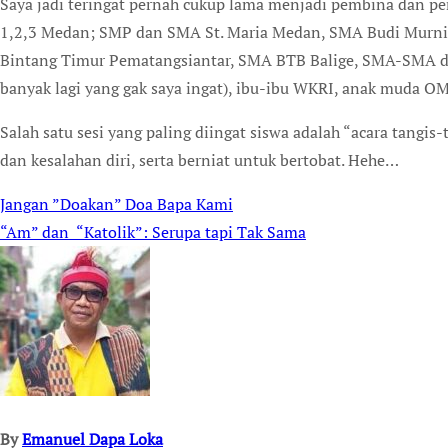
Saya jadi teringat pernah cukup lama menjadi pembina dan pe
1,2,3 Medan; SMP dan SMA St. Maria Medan, SMA Budi Murni
Bintang Timur Pematangsiantar, SMA BTB Balige, SMA-SMA dar
banyak lagi yang gak saya ingat), ibu-ibu WKRI, anak muda OM
Salah satu sesi yang paling diingat siswa adalah “acara tangis
dan kesalahan diri, serta berniat untuk bertobat. Hehe…
Jangan ”Doakan” Doa Bapa Kami
Post
“Am” dan “Katolik”: Serupa tapi Tak Sama
navigation
By
Emanuel Dapa Loka