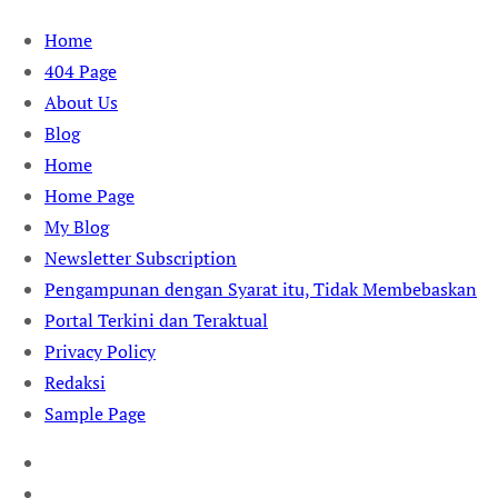
Skip
Home
to
404 Page
content
About Us
Blog
Home
Home Page
My Blog
Newsletter Subscription
Pengampunan dengan Syarat itu, Tidak Membebaskan
Portal Terkini dan Teraktual
Privacy Policy
Redaksi
Sample Page