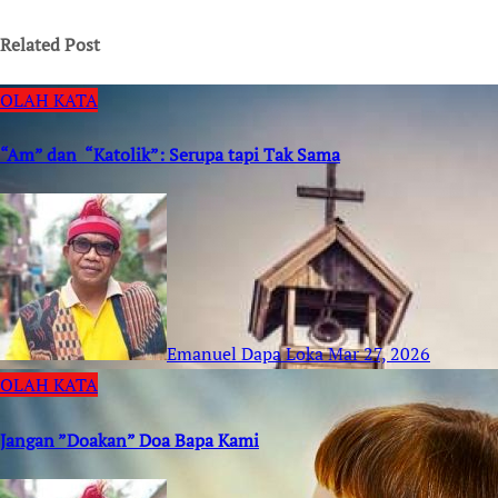
Related Post
OLAH KATA
“Am” dan “Katolik”: Serupa tapi Tak Sama
Emanuel Dapa Loka
Mar 27, 2026
OLAH KATA
Jangan ”Doakan” Doa Bapa Kami