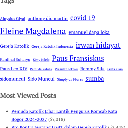
Tags
covid 19
anthony dio martin
Aloysius Giyai
Eleine Magdalena
emanuel dapa loka
irwan hidayat
Gereja Katolik
Gereja Katolik Indonesia
Paus Fransiskus
Kardinal Suharyo
Kimy Ndelo
Remmy Sila
Paus Leo XIV
Pemuda katolik
Presiden Jokowi
santa clara
sumba
sidomuncul
Sido Muncul
Simply da Flores
Most Viewed Posts
Pemuda Katolik Jabar Lantik Pengurus Komcab Kota
Bogor 2024-2027
(57,018)
Pro Kontra tentang LGBT dalam Gereja Katolik
(52,448)