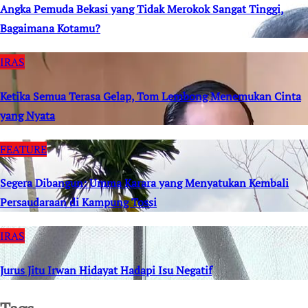
Angka Pemuda Bekasi yang Tidak Merokok Sangat Tinggi,
Bagaimana Kotamu?
IRAS
Ketika Semua Terasa Gelap, Tom Lembong Menemukan Cinta
yang Nyata
FEATURE
Segera Dibangun: Umma Karara yang Menyatukan Kembali
Persaudaraan di Kampung Tossi
IRAS
Jurus Jitu Irwan Hidayat Hadapi Isu Negatif