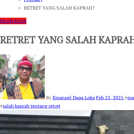
RETRET YANG SALAH KAPRAH?
OLAH KATA
RETRET YANG SALAH KAPRA
By
Emanuel Dapa Loka
Feb 22, 2025
#
ma
#
salah kaprah tentang retret