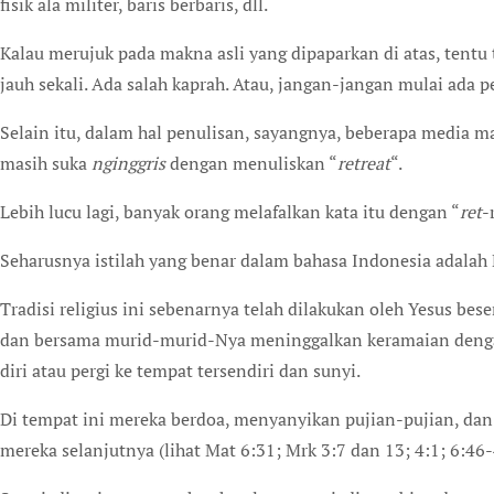
fisik ala militer, baris berbaris, dll.
Kalau merujuk pada makna asli yang dipaparkan di atas, tentu t
jauh sekali. Ada salah kaprah. Atau, jangan-jangan mulai ada 
Selain itu, dalam hal penulisan, sayangnya, beberapa media m
masih suka
nginggris
dengan menuliskan “
retreat
“.
Lebih lucu lagi, banyak orang melafalkan kata itu dengan “
ret
-
Seharusnya istilah yang benar dalam bahasa Indonesia adalah 
Tradisi religius ini sebenarnya telah dilakukan oleh Yesus be
dan bersama murid-murid-Nya meninggalkan keramaian deng
diri atau pergi ke tempat tersendiri dan sunyi.
Di tempat ini mereka berdoa, menyanyikan pujian-pujian, da
mereka selanjutnya (lihat Mat 6:31; Mrk 3:7 dan 13; 4:1; 6:46-