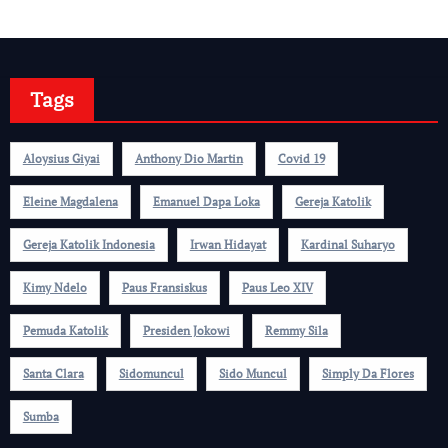
Tags
Aloysius Giyai
Anthony Dio Martin
Covid 19
Eleine Magdalena
Emanuel Dapa Loka
Gereja Katolik
Gereja Katolik Indonesia
Irwan Hidayat
Kardinal Suharyo
Kimy Ndelo
Paus Fransiskus
Paus Leo XIV
Pemuda Katolik
Presiden Jokowi
Remmy Sila
Santa Clara
Sidomuncul
Sido Muncul
Simply Da Flores
Sumba