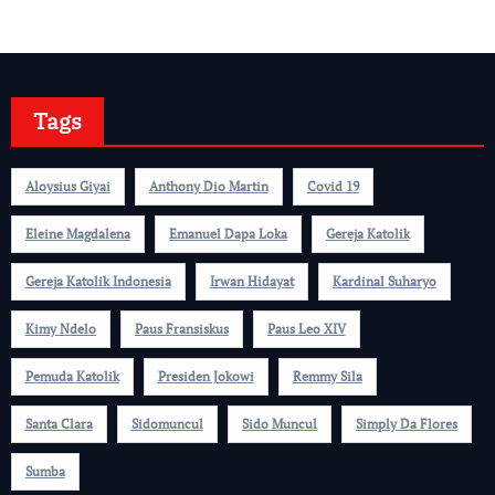
Tags
Aloysius Giyai
Anthony Dio Martin
Covid 19
Eleine Magdalena
Emanuel Dapa Loka
Gereja Katolik
Gereja Katolik Indonesia
Irwan Hidayat
Kardinal Suharyo
Kimy Ndelo
Paus Fransiskus
Paus Leo XIV
Pemuda Katolik
Presiden Jokowi
Remmy Sila
Santa Clara
Sidomuncul
Sido Muncul
Simply Da Flores
Sumba