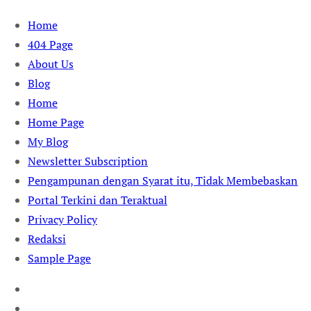
Skip
Home
to
404 Page
content
About Us
Blog
Home
Home Page
My Blog
Newsletter Subscription
Pengampunan dengan Syarat itu, Tidak Membebaskan
Portal Terkini dan Teraktual
Privacy Policy
Redaksi
Sample Page