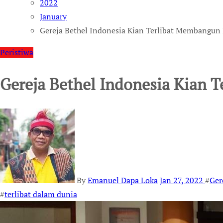
2022
January
Gereja Bethel Indonesia Kian Terlibat Membangun
Peristiwa
Gereja Bethel Indonesia Kian 
By
Emanuel Dapa Loka
Jan 27, 2022
#
Ger
#
terlibat dalam dunia