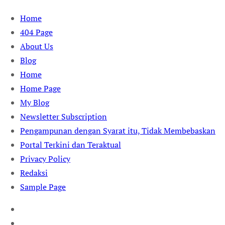
Skip
Home
to
404 Page
content
About Us
Blog
Home
Home Page
My Blog
Newsletter Subscription
Pengampunan dengan Syarat itu, Tidak Membebaskan
Portal Terkini dan Teraktual
Privacy Policy
Redaksi
Sample Page