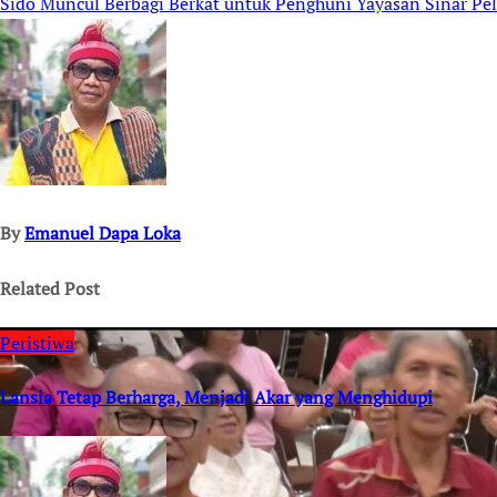
Sido Muncul Berbagi Berkat untuk Penghuni Yayasan Sinar Pe
navigation
By
Emanuel Dapa Loka
Related Post
Peristiwa
Lansia Tetap Berharga, Menjadi Akar yang Menghidupi