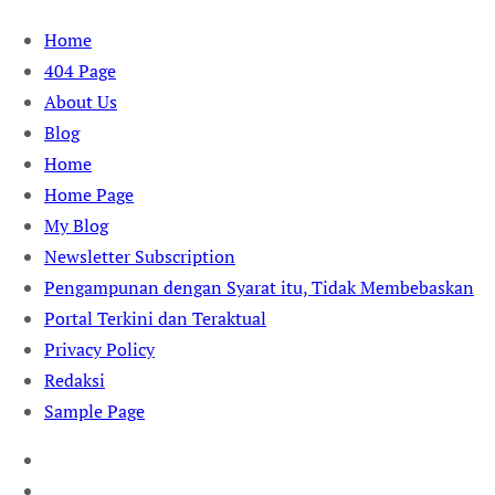
Skip
Home
to
404 Page
content
About Us
Blog
Home
Home Page
My Blog
Newsletter Subscription
Pengampunan dengan Syarat itu, Tidak Membebaskan
Portal Terkini dan Teraktual
Privacy Policy
Redaksi
Sample Page