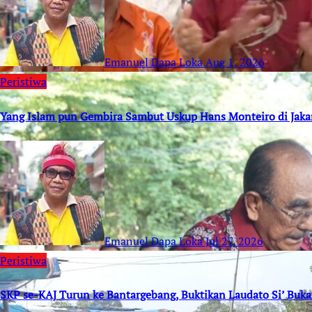
Emanuel Dapa Loka
Aug 1, 2026
Peristiwa
Yang Islam pun Gembira Sambut Uskup Hans Monteiro di Jaka
Emanuel Dapa Loka
Jul 27, 2026
Peristiwa
SKP se-KAJ Turun ke Bantargebang, Buktikan Laudato Si’ Buk