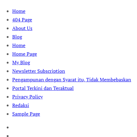
Skip
Home
to
404 Page
content
About Us
Blog
Home
Home Page
My Blog
Newsletter Subscription
Pengampunan dengan Syarat itu, Tidak Membebaskan
Portal Terkini dan Teraktual
Privacy Policy
Redaksi
Sample Page