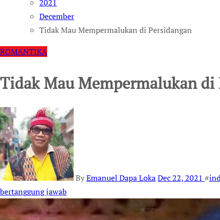
2021
December
Tidak Mau Mempermalukan di Persidangan
ROMANTIKA
Tidak Mau Mempermalukan di 
By
Emanuel Dapa Loka
Dec 22, 2021
#
in
bertanggung jawab