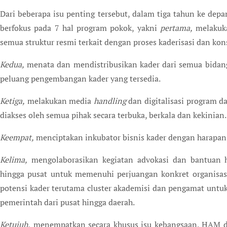
Dari beberapa isu penting tersebut, dalam tiga tahun ke d
berfokus pada 7 hal program pokok, yakni
pertama,
melakuka
semua struktur resmi terkait dengan proses kaderisasi dan kons
Kedua,
menata dan mendistribusikan kader dari semua bidan
peluang pengembangan kader yang tersedia.
Ketiga,
melakukan media
handling
dan digitalisasi program d
diakses oleh semua pihak secara terbuka, berkala dan kekinian.
Keempat,
menciptakan inkubator bisnis kader dengan harapan 
Kelima,
mengolaborasikan kegiatan advokasi dan bantuan h
hingga pusat untuk memenuhi perjuangan konkret organisas
potensi kader terutama cluster akademisi dan pengamat unt
pemerintah dari pusat hingga daerah.
Ketujuh,
menempatkan secara khusus isu kebangsaan, HAM 