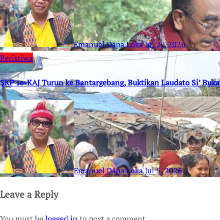
Emanuel Dapa Loka
Jul 27, 2026
Peristiwa
SKP se-KAJ Turun ke Bantargebang, Buktikan Laudato Si’ Buk
Emanuel Dapa Loka
Jul 5, 2026
Leave a Reply
You must be
logged in
to post a comment.