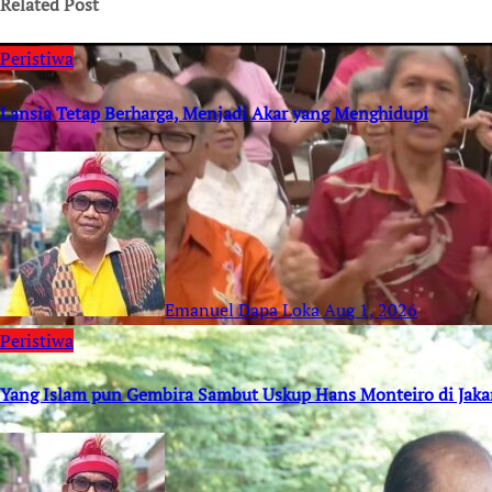
Related Post
Peristiwa
Lansia Tetap Berharga, Menjadi Akar yang Menghidupi
Emanuel Dapa Loka
Aug 1, 2026
Peristiwa
Yang Islam pun Gembira Sambut Uskup Hans Monteiro di Jaka