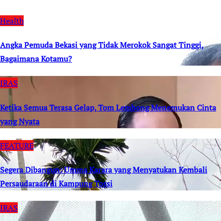
Health
Angka Pemuda Bekasi yang Tidak Merokok Sangat Tinggi,
Bagaimana Kotamu?
IRAS
Ketika Semua Terasa Gelap, Tom Lembong Menemukan Cinta
yang Nyata
FEATURE
Segera Dibangun: Umma Karara yang Menyatukan Kembali
Persaudaraan di Kampung Tossi
IRAS