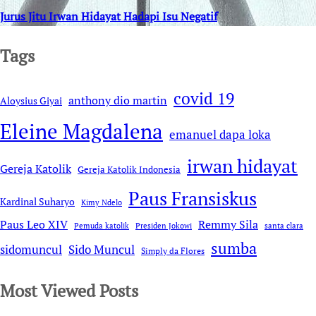
Jurus Jitu Irwan Hidayat Hadapi Isu Negatif
Tags
covid 19
anthony dio martin
Aloysius Giyai
Eleine Magdalena
emanuel dapa loka
irwan hidayat
Gereja Katolik
Gereja Katolik Indonesia
Paus Fransiskus
Kardinal Suharyo
Kimy Ndelo
Remmy Sila
Paus Leo XIV
Pemuda katolik
Presiden Jokowi
santa clara
sumba
sidomuncul
Sido Muncul
Simply da Flores
Most Viewed Posts