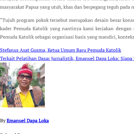
masyarakat Papua yang utuh, khas dan berpegang teguh pada ni
“Tujuh program pokok tersebut merupakan desain besar konsol
kader Pemuda Katolik yang nantinya kami kerjakan dengan 
Pemuda Katolik sebagai organisasi basis yang mandiri, kontek
Stefanus Asat Gusma, Ketua Umum Baru Pemuda Katolik
Post
Terkait Pelatihan Dasar Jurnalistik, Emanuel Dapa Loka: Siapa
navigation
By
Emanuel Dapa Loka