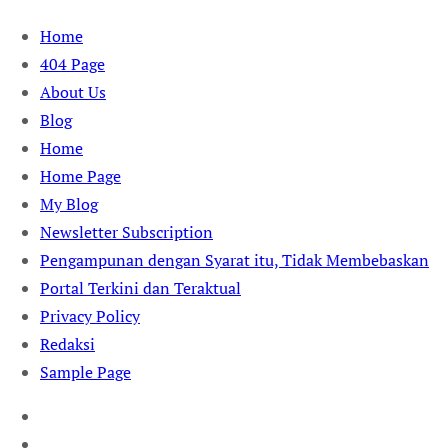
Skip
Home
to
404 Page
content
About Us
Blog
Home
Home Page
My Blog
Newsletter Subscription
Pengampunan dengan Syarat itu, Tidak Membebaskan
Portal Terkini dan Teraktual
Privacy Policy
Redaksi
Sample Page