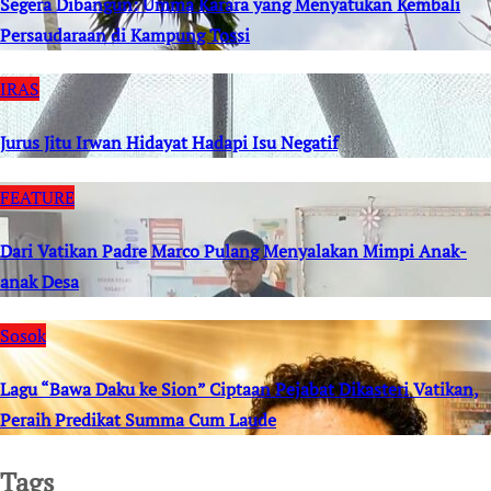
Segera Dibangun: Umma Karara yang Menyatukan Kembali
Persaudaraan di Kampung Tossi
IRAS
Jurus Jitu Irwan Hidayat Hadapi Isu Negatif
FEATURE
Dari Vatikan Padre Marco Pulang Menyalakan Mimpi Anak-
anak Desa
Sosok
Lagu “Bawa Daku ke Sion” Ciptaan Pejabat Dikasteri Vatikan,
Peraih Predikat Summa Cum Laude
Tags