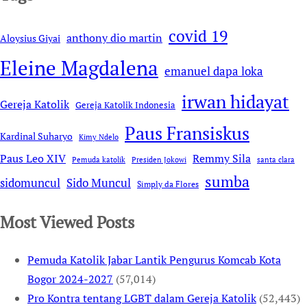
covid 19
anthony dio martin
Aloysius Giyai
Eleine Magdalena
emanuel dapa loka
irwan hidayat
Gereja Katolik
Gereja Katolik Indonesia
Paus Fransiskus
Kardinal Suharyo
Kimy Ndelo
Remmy Sila
Paus Leo XIV
Pemuda katolik
Presiden Jokowi
santa clara
sumba
sidomuncul
Sido Muncul
Simply da Flores
Most Viewed Posts
Pemuda Katolik Jabar Lantik Pengurus Komcab Kota
Bogor 2024-2027
(57,014)
Pro Kontra tentang LGBT dalam Gereja Katolik
(52,443)