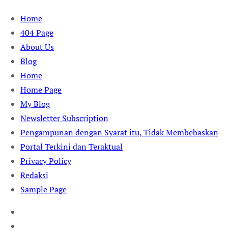
Skip
Home
to
404 Page
content
About Us
Blog
Home
Home Page
My Blog
Newsletter Subscription
Pengampunan dengan Syarat itu, Tidak Membebaskan
Portal Terkini dan Teraktual
Privacy Policy
Redaksi
Sample Page