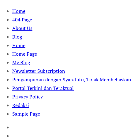
Skip
Home
to
404 Page
content
About Us
Blog
Home
Home Page
My Blog
Newsletter Subscription
Pengampunan dengan Syarat itu, Tidak Membebaskan
Portal Terkini dan Teraktual
Privacy Policy
Redaksi
Sample Page