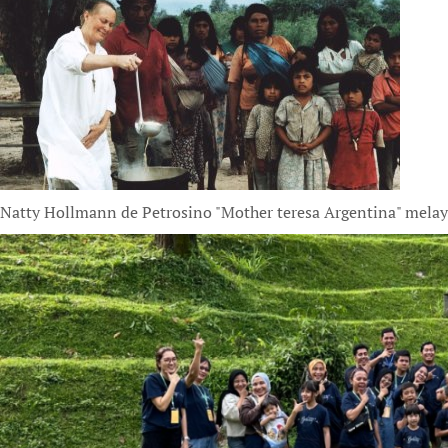
Natty Hollmann de Petrosino "Mother teresa Argentina" melay