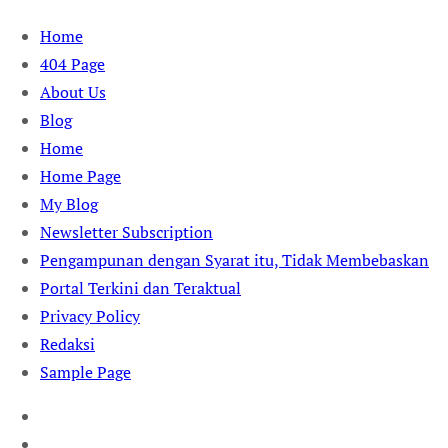
Skip
Home
to
404 Page
content
About Us
Blog
Home
Home Page
My Blog
Newsletter Subscription
Pengampunan dengan Syarat itu, Tidak Membebaskan
Portal Terkini dan Teraktual
Privacy Policy
Redaksi
Sample Page