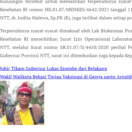
Kunjungsn tersebut untuk memastikan terpenuhinya syarat
Kesehatan RI nomor HK.01.07/MENKES/4642/2021 tanggal 11 
NTT, dr. Indita Malewa, Sp.PK (K), juga terlibat dalam setiap p
Terpenuhinya syarat-syarat dimaksud oleh Lab Biokesmas Pro
Kesehatan RI menerbitkan Surat Izin Operasional Laborato
NTT, melalui Surat nomor SR.01.07/II/4450/2020 perihal P
Gubernur Provinsi NTT, surat ini ditembuskan juga kepada Kep
Jubir Tikam Gubernur Lukas Enembe dari Belakang
Post
Wakil Walikota Bekasi Tinjau Vaksinasi di Gereja santo Arnold
navigation