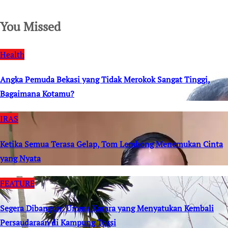
You Missed
Health
Angka Pemuda Bekasi yang Tidak Merokok Sangat Tinggi,
Bagaimana Kotamu?
IRAS
Ketika Semua Terasa Gelap, Tom Lembong Menemukan Cinta
yang Nyata
FEATURE
Segera Dibangun: Umma Karara yang Menyatukan Kembali
Persaudaraan di Kampung Tossi