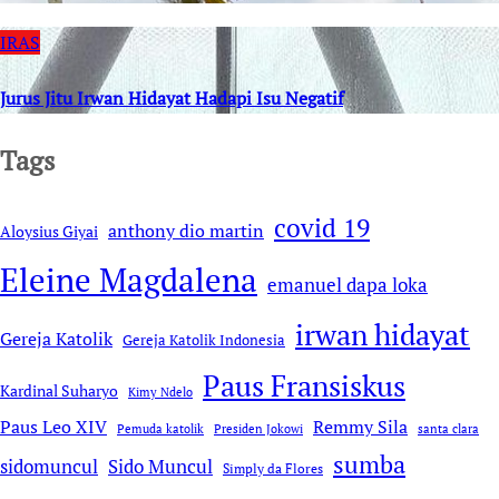
IRAS
Jurus Jitu Irwan Hidayat Hadapi Isu Negatif
Tags
covid 19
anthony dio martin
Aloysius Giyai
Eleine Magdalena
emanuel dapa loka
irwan hidayat
Gereja Katolik
Gereja Katolik Indonesia
Paus Fransiskus
Kardinal Suharyo
Kimy Ndelo
Remmy Sila
Paus Leo XIV
Pemuda katolik
Presiden Jokowi
santa clara
sumba
sidomuncul
Sido Muncul
Simply da Flores