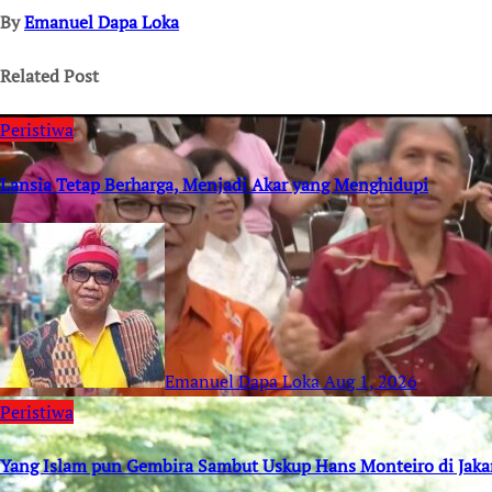
By
Emanuel Dapa Loka
Related Post
Peristiwa
Lansia Tetap Berharga, Menjadi Akar yang Menghidupi
Emanuel Dapa Loka
Aug 1, 2026
Peristiwa
Yang Islam pun Gembira Sambut Uskup Hans Monteiro di Jaka