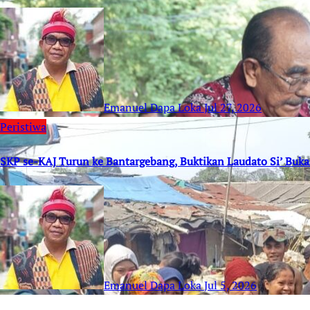
Emanuel Dapa Loka
Jul 27, 2026
Peristiwa
SKP se-KAJ Turun ke Bantargebang, Buktikan Laudato Si’ Buk
Emanuel Dapa Loka
Jul 5, 2026