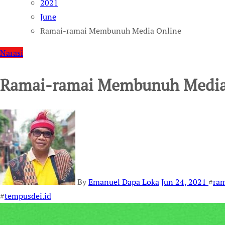
2021
June
Ramai-ramai Membunuh Media Online
Narasi
Ramai-ramai Membunuh Media
By
Emanuel Dapa Loka
Jun 24, 2021
#
ra
#
tempusdei.id