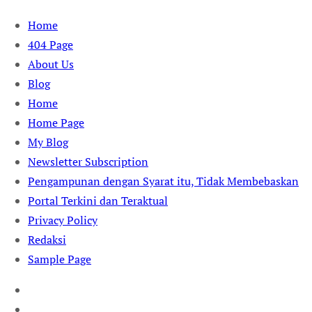
Skip
Home
to
404 Page
content
About Us
Blog
Home
Home Page
My Blog
Newsletter Subscription
Pengampunan dengan Syarat itu, Tidak Membebaskan
Portal Terkini dan Teraktual
Privacy Policy
Redaksi
Sample Page