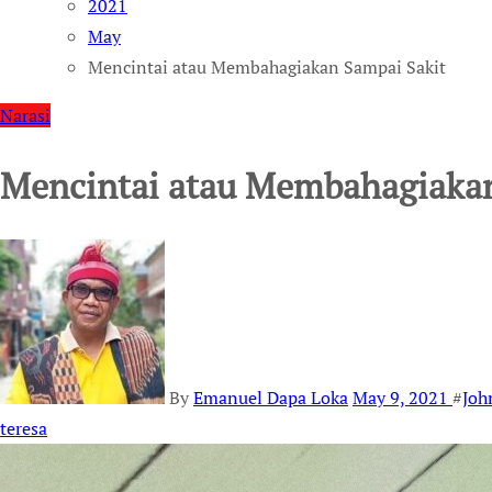
2021
May
Mencintai atau Membahagiakan Sampai Sakit
Narasi
Mencintai atau Membahagiakan
By
Emanuel Dapa Loka
May 9, 2021
#
Joh
teresa