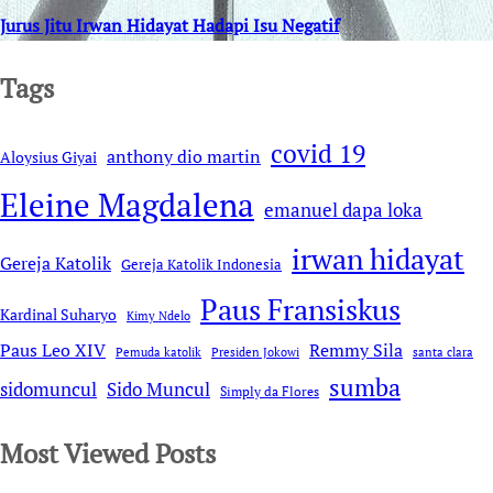
Jurus Jitu Irwan Hidayat Hadapi Isu Negatif
Tags
covid 19
anthony dio martin
Aloysius Giyai
Eleine Magdalena
emanuel dapa loka
irwan hidayat
Gereja Katolik
Gereja Katolik Indonesia
Paus Fransiskus
Kardinal Suharyo
Kimy Ndelo
Remmy Sila
Paus Leo XIV
Pemuda katolik
Presiden Jokowi
santa clara
sumba
sidomuncul
Sido Muncul
Simply da Flores
Most Viewed Posts