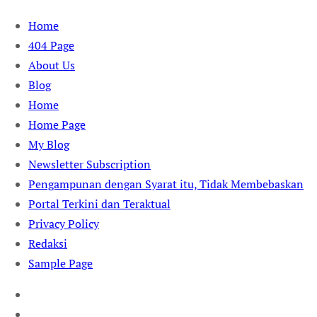
Skip
Home
to
404 Page
content
About Us
Blog
Home
Home Page
My Blog
Newsletter Subscription
Pengampunan dengan Syarat itu, Tidak Membebaskan
Portal Terkini dan Teraktual
Privacy Policy
Redaksi
Sample Page