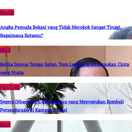
Health
Angka Pemuda Bekasi yang Tidak Merokok Sangat Tinggi,
Bagaimana Kotamu?
IRAS
Ketika Semua Terasa Gelap, Tom Lembong Menemukan Cinta
yang Nyata
FEATURE
Segera Dibangun: Umma Karara yang Menyatukan Kembali
Persaudaraan di Kampung Tossi
IRAS