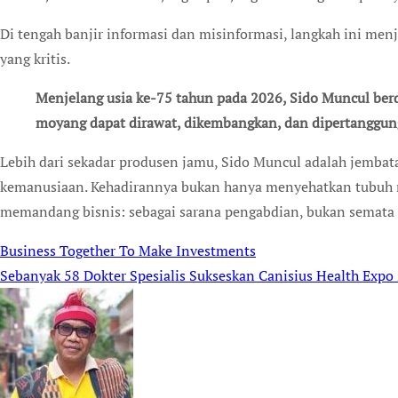
Di tengah banjir informasi dan misinformasi, langkah ini menj
yang kritis.
Menjelang usia ke-75 tahun pada 2026, Sido Muncul berdiri sebagai contoh bahwa warisan nenek
moyang dapat dirawat, dikembangkan, dan dipertanggung
Lebih dari sekadar produsen jamu, Sido Muncul adalah jembat
kemanusiaan. Kehadirannya bukan hanya menyehatkan tubuh ma
memandang bisnis: sebagai sarana pengabdian, bukan semata
Business Together To Make Investments
Post
Sebanyak 58 Dokter Spesialis Sukseskan Canisius Health Expo
navigation