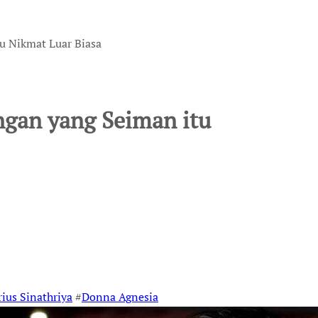
u Nikmat Luar Biasa
ngan yang Seiman itu
ius Sinathriya
#
Donna Agnesia