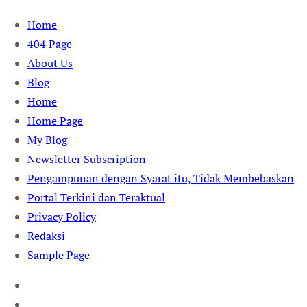
Skip
Home
to
404 Page
content
About Us
Blog
Home
Home Page
My Blog
Newsletter Subscription
Pengampunan dengan Syarat itu, Tidak Membebaskan
Portal Terkini dan Teraktual
Privacy Policy
Redaksi
Sample Page