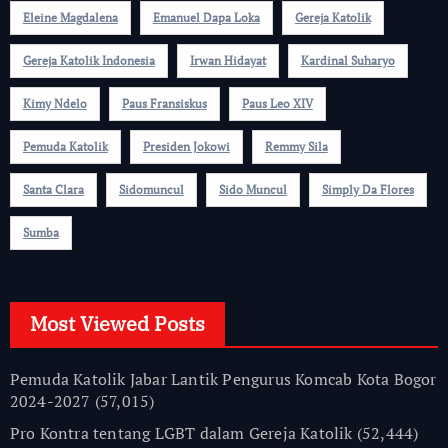
Eleine Magdalena
Emanuel Dapa Loka
Gereja Katolik
Gereja Katolik Indonesia
Irwan Hidayat
Kardinal Suharyo
Kimy Ndelo
Paus Fransiskus
Paus Leo XIV
Pemuda Katolik
Presiden Jokowi
Remmy Sila
Santa Clara
Sidomuncul
Sido Muncul
Simply Da Flores
Sumba
Most Viewed Posts
Pemuda Katolik Jabar Lantik Pengurus Komcab Kota Bogor
2024-2027
(57,015)
Pro Kontra tentang LGBT dalam Gereja Katolik
(52,444)