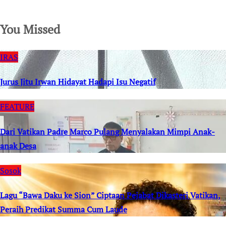
SuarNews.com
You Missed
IRAS
Jurus Jitu Irwan Hidayat Hadapi Isu Negatif
FEATURE
Dari Vatikan Padre Marco Pulang Menyalakan Mimpi Anak-
anak Desa
Sosok
Lagu “Bawa Daku ke Sion” Ciptaan Pejabat Dikasteri Vatikan,
Peraih Predikat Summa Cum Laude