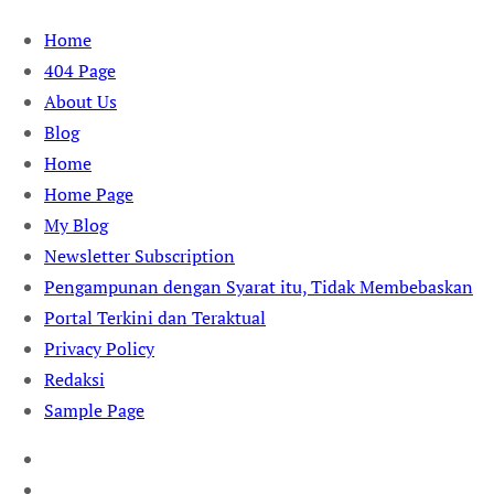
Skip
Home
to
404 Page
content
About Us
Blog
Home
Home Page
My Blog
Newsletter Subscription
Pengampunan dengan Syarat itu, Tidak Membebaskan
Portal Terkini dan Teraktual
Privacy Policy
Redaksi
Sample Page