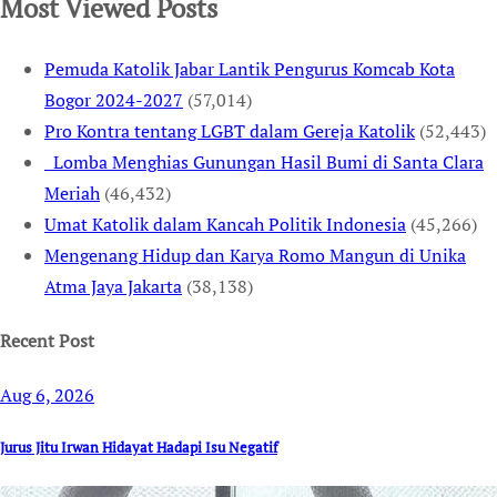
Most Viewed Posts
Pemuda Katolik Jabar Lantik Pengurus Komcab Kota
Bogor 2024-2027
(57,014)
Pro Kontra tentang LGBT dalam Gereja Katolik
(52,443)
Lomba Menghias Gunungan Hasil Bumi di Santa Clara
Meriah
(46,432)
Umat Katolik dalam Kancah Politik Indonesia
(45,266)
Mengenang Hidup dan Karya Romo Mangun di Unika
Atma Jaya Jakarta
(38,138)
Recent Post
Aug 6, 2026
Jurus Jitu Irwan Hidayat Hadapi Isu Negatif