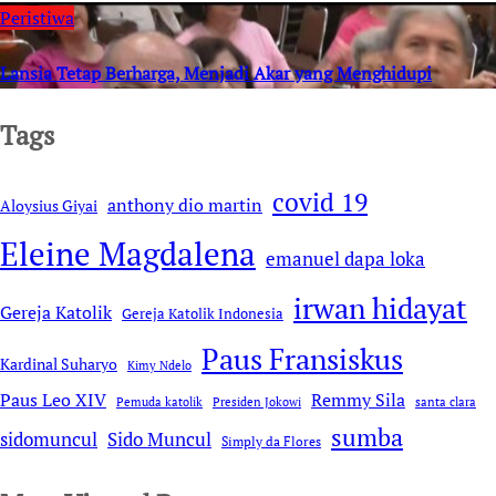
Peristiwa
Lansia Tetap Berharga, Menjadi Akar yang Menghidupi
Tags
covid 19
anthony dio martin
Aloysius Giyai
Eleine Magdalena
emanuel dapa loka
irwan hidayat
Gereja Katolik
Gereja Katolik Indonesia
Paus Fransiskus
Kardinal Suharyo
Kimy Ndelo
Remmy Sila
Paus Leo XIV
Pemuda katolik
Presiden Jokowi
santa clara
sumba
sidomuncul
Sido Muncul
Simply da Flores