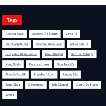
Tags
Aloysius Giyai
Anthony Dio Martin
Covid 19
Eleine Magdalena
Emanuel Dapa Loka
Gereja Katolik
Gereja Katolik Indonesia
Irwan Hidayat
Kardinal Suharyo
Kimy Ndelo
Paus Fransiskus
Paus Leo XIV
Pemuda Katolik
Presiden Jokowi
Remmy Sila
Santa Clara
Sidomuncul
Sido Muncul
Simply Da Flores
Sumba